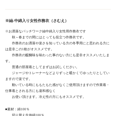
※紬-中綿入り女性作務衣（さむえ）
※
お洒落なパッチワーク紬中綿入り女性用作務衣です
秋～春までの間にはとっても役立つ作務衣です。
作務衣のお洒落や楽さを知っている方の冬季用にと思われる方に
は是非この1枚がオススメです。
作務衣の醍醐味を味わった事のない方にも是非オススメいたしま
す。
普通の部屋着としてまずはお試しください。
ジャージやトレーナーなどよりずっと暖かくてゆったりとしてい
ますので楽です。
動いている時にももたもた感がなくご使用頂けますので作業着・
仕事着とされる方にも違和感なく
お使い頂けます。冷え性の方にもオススメです。
■素材：綿100％
切り替え生地綿100％