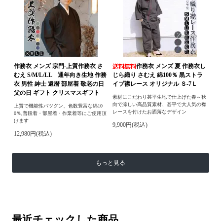
作務衣 メンズ 宗門-上質作務衣 さ
作務衣 メンズ 夏 作務衣し
むえ S/M/L/LL 通年向き生地 作務
じら織り さむえ 綿100％ 黒ストラ
衣 男性 紳士 還暦 部屋着 敬老の日
イプ襟レース オリジナル Ｓ-7Ｌ
父の日 ギフト クリスマスギフト
素材にこだわり甚平生地で仕上げた春～秋
向で涼しい高品質素材、甚平で大人気の襟
上質で機能性バツグン、色数豊富な綿10
レースを付けたお洒落なデザイン
0％,普段着・部屋着・作業着等にご使用頂
けます
9,900円(税込)
12,980円(税込)
もっと見る
最近チェックした商品