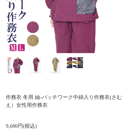
作務衣 冬用 紬-パッチワーク中綿入り作務衣(さむ
え）女性用作務衣
9,680円(税込)