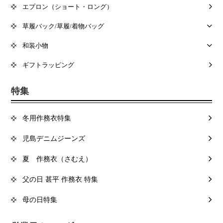
エプロン（ショート・ロング）
草履バック/草履/着物バッグ
和装小物
ギフトラッピング
特集
冬用作務衣特集
児島デニムジーンズ
夏 作務衣（さむえ）
父の日 甚平 作務衣 特集
母の日特集