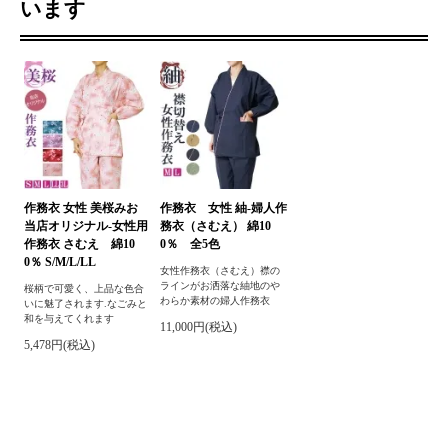
います
作務衣 女性 美桜みお
作務衣 女性 紬-婦人作
当店オリジナル-女性用
務衣（さむえ） 綿10
作務衣 さむえ 綿10
0％ 全5色
0％ S/M/L/LL
女性作務衣（さむえ）襟の
ラインがお洒落な紬地のや
桜柄で可愛く、上品な色合
わらか素材の婦人作務衣
いに魅了されます.なごみと
和を与えてくれます
11,000円(税込)
5,478円(税込)