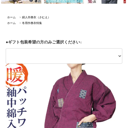
ホーム
>
婦人作務衣（さむえ）
ホーム
>
冬用作務衣特集
●ギフト包装希望の方のみご選択ください↓