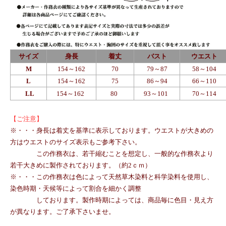
サイズ
身長
着丈
バスト
ウエスト
M
154～162
70
79～87
58～104
L
154～162
75
86～94
66～110
LL
154～162
80
93～101
70～114
【ご注意】
※・・・身長は着丈を基準に表示しております。ウエストが大きめの
方はウエストのサイズ表示もご参考下さい。
この作務衣は、若干縮むことを想定し、一般的な作務衣より
若干大きめに製作されております。（約2ｃｍ）
※・・・この作務衣は色によって天然草木染料と科学染料を使用し、
染色時期・天候等によって割合を細かく調整
しております。製作時期によっては、商品毎に色目・見え方
が異なります。ご了承下さいませ。