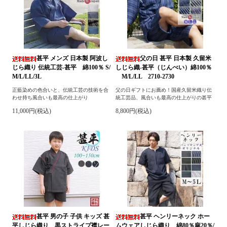
甚平 メンズ 日本製 阿波し
父の日 甚平 日本製 久留米
じら織り 伝統工芸-甚平 綿100％ S/
しじら織-甚平（じんべい）綿100％
M/L/LL/3L
M/L/LL 2710-2730
正藍染めの色合いと、伝統工芸の技術を合
父の日ギフトにお薦め！国産久留米織り伝
わせ持ち風合いも最高の仕上がり
統工芸品、風合いも最高の仕上がりの甚平
11,000円(税込)
8,800円(税込)
甚平 男の子 子供 キッズ 甚
甚平 ヘンリーネック ホー
平しじら織り 黒ストライプ襟レー
ムウェアしじら織り 綿80％麻20％/