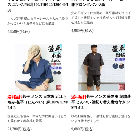
ス エンジ/白/紺 100/110/120/130/140/1
膝下ロングパンツ黒
50
父の日ギフトにお薦め！甚平素材で仕上げ
て涼しさ抜群！シャリ感があって肌触り着
キッズ甚平-襟にカラーレースを入れて粋で
心地ともに最高
かっこいい！お祭りなどにも最適
4,980円(税込)
4,950円(税込)
甚平 メンズ 日本製 近江ち
甚平 メンズ 蓬左庵-刺繍甚
ぢみ-甚平（じんべい）麻100％ S/M/
平 じんべい 襟切り替え裏地付き S/
L/LL
M/L/LL
国産近江ちぢみ、本麻なのに風合いはとて
桜の刺繍を施し、裏地も付け素肌が透けな
も柔らかく着心地も最高
いよう仕上げました。
21,780円(税込)
9,680円(税込)