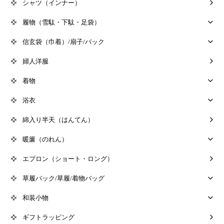
シャツ（インナー）
履物（雪駄・下駄・足袋）
信玄袋（巾着）/扇子/バック
婦人洋服
着物
浴衣
綿入り半天（はんてん）
暖簾（のれん）
エプロン（ショート・ロング）
草履バック/草履/着物バッグ
和装小物
ギフトラッピング