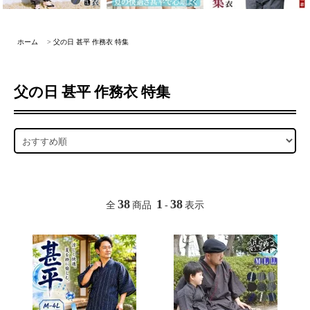
ホーム
>
父の日 甚平 作務衣 特集
父の日 甚平 作務衣 特集
38
1
38
全
商品
-
表示