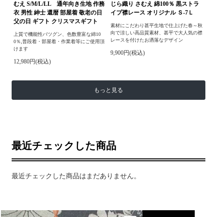
むえ S/M/L/LL 通年向き生地 作務
じら織り さむえ 綿100％ 黒ストラ
衣 男性 紳士 還暦 部屋着 敬老の日
イプ襟レース オリジナル Ｓ-7Ｌ
父の日 ギフト クリスマスギフト
素材にこだわり甚平生地で仕上げた春～秋
向で涼しい高品質素材、甚平で大人気の襟
上質で機能性バツグン、色数豊富な綿10
レースを付けたお洒落なデザイン
0％,普段着・部屋着・作業着等にご使用頂
けます
9,900円(税込)
12,980円(税込)
もっと見る
最近チェックした商品
最近チェックした商品はまだありません。