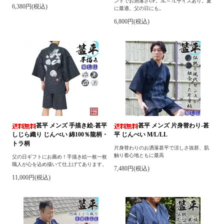
ントでお洒落さUP。3L～7Lサイズあり。夏
6,380円(税込)
に最適。父の日にも。
6,800円(税込)
甚平 メンズ 手描き絵-甚平
甚平 メンズ 片身替わり-甚
しじら織り じんべい 綿100％龍柄・
平 じんべい M/L/LL
トラ柄
片身替わりのお洒落甚平で涼しさ抜群、肌
触り着心地ともに最高
父の日ギフトにお薦め！手描き絵一枚一枚
職人が心を込め描いて仕上げてあります。
7,480円(税込)
11,000円(税込)