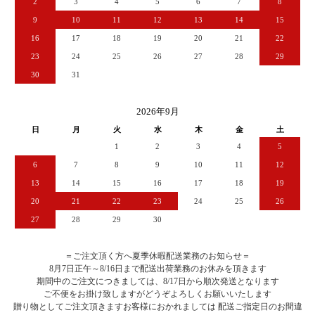
2
3
4
5
6
7
8
9
10
11
12
13
14
15
16
17
18
19
20
21
22
23
24
25
26
27
28
29
30
31
2026年9月
日
月
火
水
木
金
土
1
2
3
4
5
6
7
8
9
10
11
12
13
14
15
16
17
18
19
20
21
22
23
24
25
26
27
28
29
30
＝ご注文頂く方へ夏季休暇配送業務のお知らせ＝
8月7日正午～8/16日まで配送出荷業務のお休みを頂きます
期間中のご注文につきましては、8/17日から順次発送となります
ご不便をお掛け致しますがどうぞよろしくお願いいたします
贈り物としてご注文頂きますお客様におかれましては 配送ご指定日のお間違