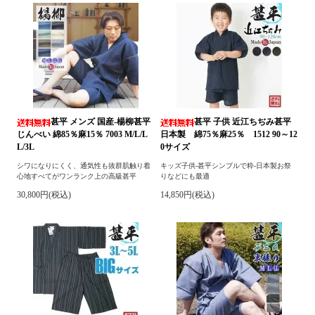
甚平 メンズ 国産-楊柳甚平
甚平 子供 近江ちぢみ甚平
じんべい 綿85％麻15％ 7003 M/L/L
日本製 綿75％麻25％ 1512 90～12
L/3L
0サイズ
シワになりにくく、通気性も抜群肌触り着
キッズ子供-甚平シンプルで粋-日本製お祭
心地すべてがワンランク上の高級甚平
りなどにも最適
30,800円(税込)
14,850円(税込)