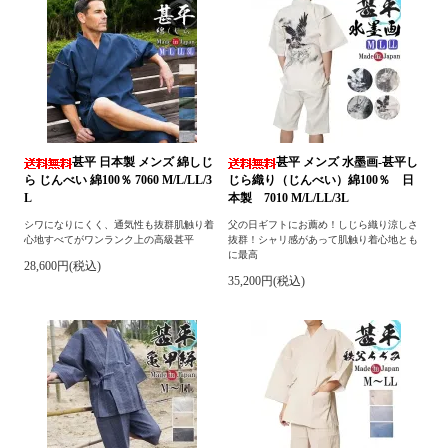
甚平 日本製 メンズ 綿しじ
甚平 メンズ 水墨画-甚平し
ら じんべい 綿100％ 7060 M/L/LL/3
じら織り（じんべい）綿100％ 日
L
本製 7010 M/L/LL/3L
シワになりにくく、通気性も抜群肌触り着
父の日ギフトにお薦め！しじら織り涼しさ
心地すべてがワンランク上の高級甚平
抜群！シャリ感があって肌触り着心地とも
に最高
28,600円(税込)
35,200円(税込)