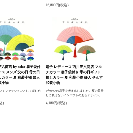
16,800円(税込)
六商店 by color 扇子袋付
扇子 レディース 西川庄六商店 マル
ース メンズ 父の日 母の日
チカラー 扇子袋付き 母の日ギフト
しカラー 夏 和装小物 婦人
推しカラー 夏 和装小物 婦人 せんす
装小物
和装小物
用いてファッションとして楽しめ
3色使いの扇子を考え出しました。夏の日差
しに負けないインパクトのあるデザイン。
込)
4,180円(税込)