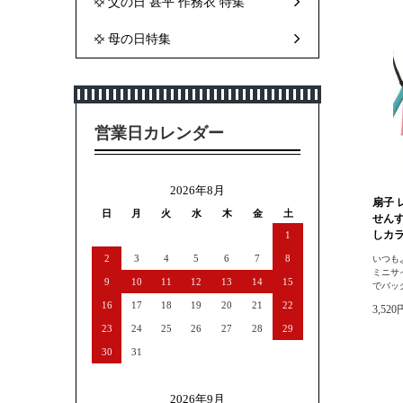
父の日 甚平 作務衣 特集
母の日特集
営業日カレンダー
2026年8月
扇子 
日
月
火
水
木
金
土
せんす
しカラ
1
2
3
4
5
6
7
8
いつも
ミニサ
9
10
11
12
13
14
15
でバッ
16
17
18
19
20
21
22
3,52
23
24
25
26
27
28
29
30
31
2026年9月