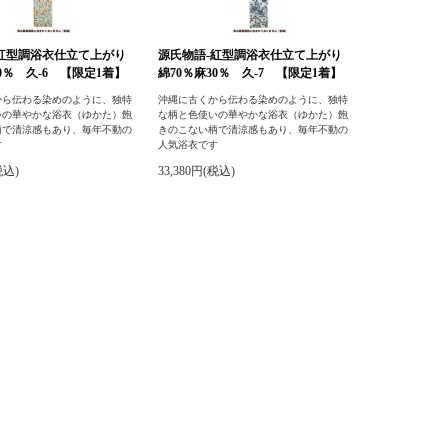
-紅型調浴衣仕立て上がり
源氏物語-紅型調浴衣仕立て上がり
30％ 久-6 【限定1着】
綿70％麻30％ 久-7 【限定1着】
から伝わる染めのように、独特
沖縄に古くから伝わる染めのように、独特
いの華やかな浴衣（ゆかた）飽
な柄と色使いの華やかな浴衣（ゆかた）飽
柄で清涼感もあり、毎年不動の
きのこない柄で清涼感もあり、毎年不動の
す
人気浴衣です
税込)
33,380円(税込)