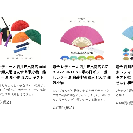
レディース 西川庄六商店 mini
扇子 レディース 西川庄六商店 GIZ
扇子 西川庄
 婦人用 せんす 和装小物 推
AGIZA UNEUNE 母の日ギフト 推
き レディ
ー 夏 夏小物 母の日 ギフト
しカラー 夏 和装小物 婦人 せんす 和
ギフト 推
装小物
せんす 和
よりちょっと小さな16ｃｍの扇子。
イズで選べる9カラー チャーム感覚
シンプルながら特徴のあるギザギザとウネ
2色使いを
グに簡単取り付けできます
ウネの2類の骨をデザインしました。ポップ
る扇子
なカラーリングで夏のシーンを彩ます。
0円(税込)
4,180円(税
2,970円(税込)