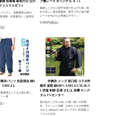
 還暦 部屋着 敬老の日 父の
プ襟レース オリジナル Ｓ-7Ｌ
 クリスマスギフト
素材にこだわり甚平生地で仕上げた春～秋
向で涼しい高品質素材、甚平で大人気の襟
バツグン、色数豊富な綿10
レースを付けたお洒落なデザイン
・部屋着・作業着等にご使用頂
9,900円(税込)
税込)
作務衣パンツ 先染混合 綿4
作務衣 メンズ 坂口拓 コラボ作
S/M/L/LL
務衣 迷彩 綿100% S/M/L/LL/3L/4L/5
L 武道 剣術 忍者 さむえ 俳優 キング
で業務用としても人気が高く、
タム 1%センター
ずく一着
坂口拓がこだわりぬいた唯一無二の作務
込)
衣、アクション俳優 ひめかコラボ作務衣
さむえ sakaguchi taku キングダム 狂武蔵 た
くちゃんねる