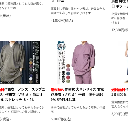
3Ｌ 1054
男性 紳士
抜群で業務用としても人気が高く、
日 ギフト
うなずく一着
高級刺し子織り柔らかい素材、縫製染色も
国産で安心してお求め頂けます
上質で機能性
0円(税込)
0％,普段着
41,800円(税込)
けます
12,980円(
作務衣 メンズ スラブニ
作務衣 大きいサイズ 右京-
織り-作務衣（さむえ）当店オ
作務衣（さむえ）平織 薄手 綿10
5％麻55％ 
ル ストレッチ Ｓ～5Ｌ
0％ S/M/L/LL/3L
通気性抜群
玄人もうな
織り、生地はとってもやわらかくシ
薄手で生地がとてもやわらかく着易い作務
りにくくて気持ちの良い肌触り。
衣
5,200円(税
0円(税込)
5,500円(税込)