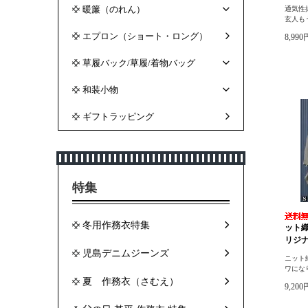
暖簾（のれん）
通気性
玄人も
エプロン（ショート・ロング）
8,99
草履バック/草履/着物バッグ
和装小物
ギフトラッピング
特集
冬用作務衣特集
ット
リジナ
児島デニムジーンズ
ニット
ワにな
夏 作務衣（さむえ）
9,20