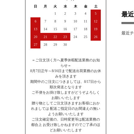
日
月
火
水
木
金
土
最
1
2
3
4
5
6
7
8
9
10
11
12
13
14
15
16
17
18
19
最近チ
20
21
22
23
24
25
26
27
28
29
30
＝ご注文頂く方へ夏季休暇配送業務のお知
らせ＝
8月7日正午～8/16日まで配送出荷業務のお休
みを頂きます
期間中のご注文につきましては、8/17日から
順次発送となります
ご不便をお掛け致しますがどうぞよろしく
お願いいたします
贈り物としてご注文頂きますお客様におか
れましては 配送ご指定日のお間違えの無い
ようお願いいたします
ご注文確定後の、日時変更等は配送業務の
都合上 お受け致しかねますのでご了承のほ
どお願いいたします