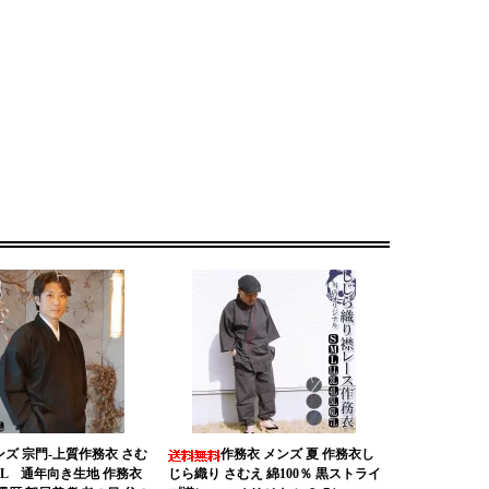
ンズ 宗門-上質作務衣 さむ
作務衣 メンズ 夏 作務衣し
L/LL 通年向き生地 作務衣
じら織り さむえ 綿100％ 黒ストライ