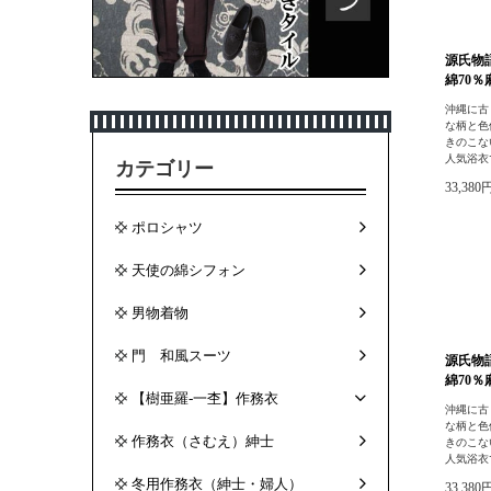
源氏物
綿70％
沖縄に古
な柄と色
きのこな
人気浴衣
カテゴリー
33,380
ポロシャツ
天使の綿シフォン
男物着物
門 和風スーツ
源氏物
綿70％
【樹亜羅-一杢】作務衣
沖縄に古
な柄と色
作務衣（さむえ）紳士
きのこな
人気浴衣
冬用作務衣（紳士・婦人）
33,380