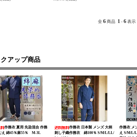
6
1
6
全
商品
-
表示
ックアップ商品
作務衣 夏用 先染混合 作務
作務衣 日本製 メンズ 大柄
作務衣 メ
むえ 綿45％麻55％ M-3L
刺し子織作務衣 綿100％ S/M/L/LL/
え S/M/