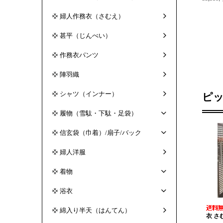
婦人作務衣（さむえ）
甚平（じんべい）
作務衣パンツ
陣羽織
シャツ（インナー）
ピ
履物（雪駄・下駄・足袋）
信玄袋（巾着）/扇子/バック
婦人洋服
着物
浴衣
綿入り半天（はんてん）
衣 さ