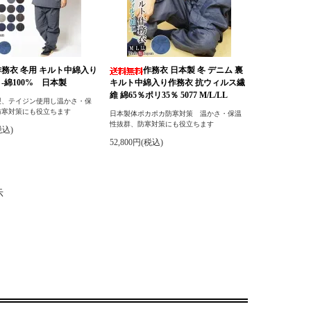
作務衣 冬用 キルト中綿入り
作務衣 日本製 冬 デニム 裏
-綿100% 日本製
キルト中綿入り作務衣 抗ウィルス繊
維 綿65％ポリ35％ 5077 M/L/LL
製、テイジン使用し温かさ・保
防寒対策にも役立ちます
日本製体ポカポカ防寒対策 温かさ・保温
性抜群、防寒対策にも役立ちます
税込)
52,800円(税込)
示