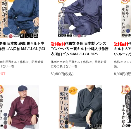
冬用 日本製 綾織-裏キルト中
作務衣 冬用 日本製 メンズ
作
 ゴム口袖 M/L/LL/3L [303
TCバーバリー裏キルト中綿入り作務
キルト S/
衣 袖口ゴム S/M/L/LL/3L 5025
い ルーム
カ冬用裏キルト作務衣、防寒対策
体ポカポカ冬用裏キルト作務衣、防寒対策
作務衣 メン
けない一着
に冬に負けない一着
策。
OUT
50,600円(税込)
8,800円(税