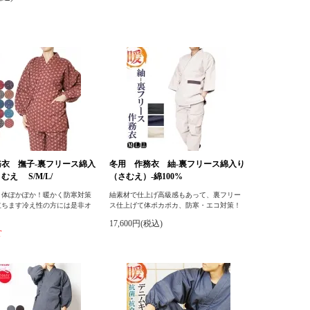
衣 撫子-裏フリース綿入
冬用 作務衣 紬-裏フリース綿入り
え S/M/L/
（さむえ）-綿100%
、体ぽかぽか！暖かく防寒対策
紬素材で仕上げ高級感もあって、裏フリー
立ちます冷え性の方には是非オ
ス仕上げて体ポカポカ、防寒・エコ対策！
17,600円(税込)
T