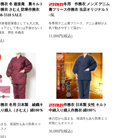
作務衣 冬 遊楽庵 裏キルト
冬用 作務衣 メンズ デニム
作務衣 さむえ 防寒作務衣
裏フリース作務衣 当店オリジナル S
-5518 SALE
~5L
 防寒着部屋着としても大人気、
冬季用デニム裏フリース、デニム素材が人
ウェアとして冬には手放せない1
気で動きやすくて温かい
務衣、男性 作務衣
11,000円(税込)
込)
作務衣 冬用 日本製 綾織キ
作務衣 日本製 女性 キルト
り婦人（さむえ）綿100％
中綿入り婦人作務衣-綿100%
体の芯から温まる、保温性もあり防寒エコ
対策にもオススメ
温まる、保温性もあり防寒エコ
ススメ
36,000円(税込)
税込)