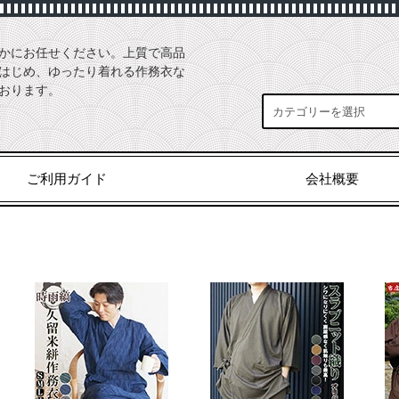
かにお任せください。上質で高品
はじめ、ゆったり着れる作務衣な
おります。
ご利用ガイド
会社概要