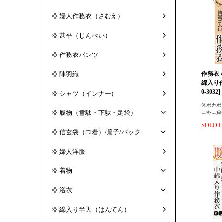
婦人作務衣（さむえ）
甚平（じんべい）
作務衣パンツ
陣羽織
作務衣 
綿入り作務
0-3032]
シャツ（インナー）
体ポカポ
履物（雪駄・下駄・足袋）
に冬に負
SOLD 
信玄袋（巾着）/扇子/バック
婦人洋服
着物
浴衣
綿入り半天（はんてん）