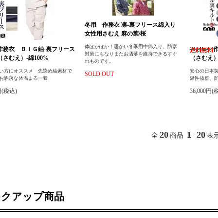
冬用 作務衣 凛-裏フリース綿入り
女性用さむえ 麻の葉/桜
体ぽかぽか！暖かい冬季用中綿入り、防寒
作務衣 ＢＩＧ紬-裏フリース
対策にもなりまたお洒落を維持できるすぐ
さむえ）-綿100%
（さむえ）
れものです。
い方にオススメ 先染め紬素材で
安心の日本
SOLD OUT
お洒落な体温まる一着
温性抜群、
円(税込)
36,000円(
20
1
20
全
商品
-
表
ックアップ商品