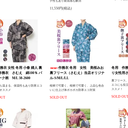
チ性もあり窮屈感も解消
11,550円(税込)
務衣 女性 冬用 小春 婦人 裏
作務衣 冬用 女性 美桜みお
冬用 作務
務衣 さむえ 綿100％ パ
裏フリース（さむえ）当店オリジナ
り女性用さむ
柄 M/L 38-2600
ル-S/M/L/LL
裏フリース
エコにも役
ら温まる、保温性もあり防寒エコ
桜柄で可愛く、桜柄で可愛く、上品な色合
ススメ！
オススメ
いに仕上げ体ポカポカ防寒エコ対策
SOLD OU
OUT
SOLD OUT