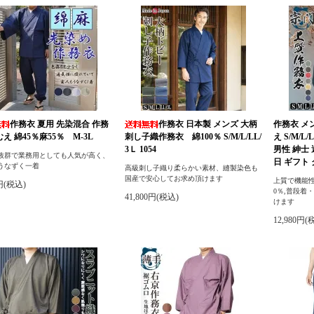
作務衣 夏用 先染混合 作務
作務衣 日本製 メンズ 大柄
作務衣 メ
むえ 綿45％麻55％ M-3L
刺し子織作務衣 綿100％ S/M/L/LL/
え S/M/
3Ｌ 1054
男性 紳士
抜群で業務用としても人気が高く、
日 ギフト
うなずく一着
高級刺し子織り柔らかい素材、縫製染色も
国産で安心してお求め頂けます
上質で機能性
0円(税込)
0％,普段着
41,800円(税込)
けます
12,980円(