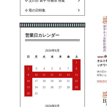
父の日 甚平 作務衣 特集
母の日特集
営業日カレンダー
2026年8月
作
日
月
火
水
木
金
土
キルト作
1
ッチワーク
2
3
4
5
6
7
8
体の芯か
9
10
11
12
13
14
15
対策にも
16
17
18
19
20
21
22
SOLD 
23
24
25
26
27
28
29
30
31
2026年9月