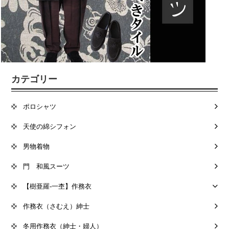
カテゴリー
ポロシャツ
天使の綿シフォン
男物着物
門 和風スーツ
【樹亜羅-一杢】作務衣
作務衣（さむえ）紳士
冬用作務衣（紳士・婦人）