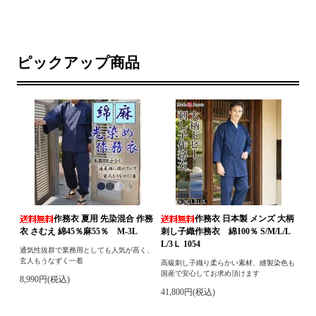
ピックアップ商品
作務衣 夏用 先染混合 作務
作務衣 日本製 メンズ 大柄
衣 さむえ 綿45％麻55％ M-3L
刺し子織作務衣 綿100％ S/M/L/L
L/3Ｌ 1054
通気性抜群で業務用としても人気が高く、
玄人もうなずく一着
高級刺し子織り柔らかい素材、縫製染色も
国産で安心してお求め頂けます
8,990円(税込)
41,800円(税込)