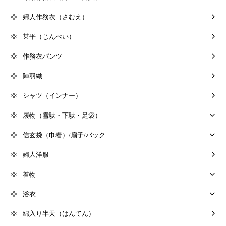
婦人作務衣（さむえ）
甚平（じんべい）
作務衣パンツ
陣羽織
シャツ（インナー）
履物（雪駄・下駄・足袋）
信玄袋（巾着）/扇子/バック
婦人洋服
着物
浴衣
綿入り半天（はんてん）