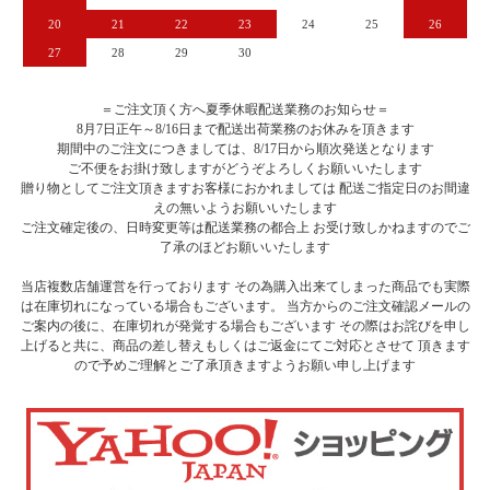
20
21
22
23
24
25
26
27
28
29
30
＝ご注文頂く方へ夏季休暇配送業務のお知らせ＝
8月7日正午～8/16日まで配送出荷業務のお休みを頂きます
期間中のご注文につきましては、8/17日から順次発送となります
ご不便をお掛け致しますがどうぞよろしくお願いいたします
贈り物としてご注文頂きますお客様におかれましては 配送ご指定日のお間違
えの無いようお願いいたします
ご注文確定後の、日時変更等は配送業務の都合上 お受け致しかねますのでご
了承のほどお願いいたします
当店複数店舗運営を行っております その為購入出来てしまった商品でも実際
は在庫切れになっている場合もございます。 当方からのご注文確認メールの
ご案内の後に、在庫切れが発覚する場合もございます その際はお詫びを申し
上げると共に、商品の差し替えもしくはご返金にてご対応とさせて 頂きます
ので予めご理解とご了承頂きますようお願い申し上げます