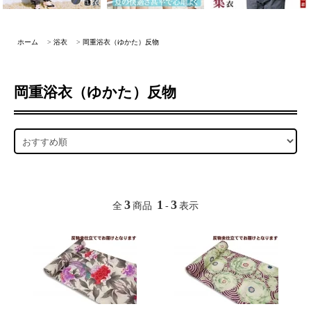
ホーム
>
浴衣
>
岡重浴衣（ゆかた）反物
岡重浴衣（ゆかた）反物
3
1
3
全
商品
-
表示