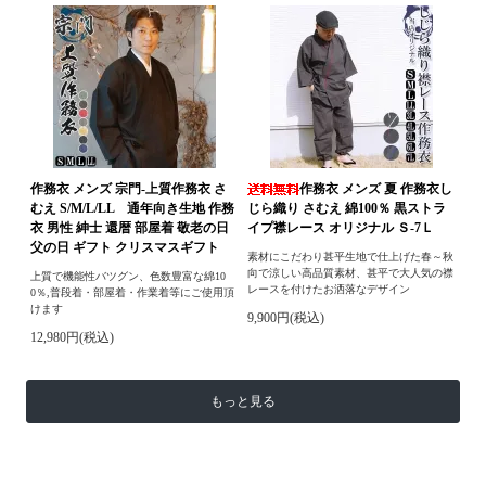
作務衣 メンズ 宗門-上質作務衣 さ
作務衣 メンズ 夏 作務衣し
むえ S/M/L/LL 通年向き生地 作務
じら織り さむえ 綿100％ 黒ストラ
衣 男性 紳士 還暦 部屋着 敬老の日
イプ襟レース オリジナル Ｓ-7Ｌ
父の日 ギフト クリスマスギフト
素材にこだわり甚平生地で仕上げた春～秋
向で涼しい高品質素材、甚平で大人気の襟
上質で機能性バツグン、色数豊富な綿10
レースを付けたお洒落なデザイン
0％,普段着・部屋着・作業着等にご使用頂
けます
9,900円(税込)
12,980円(税込)
もっと見る