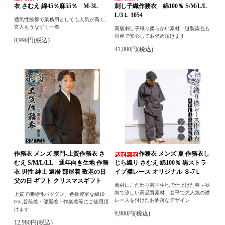
衣 さむえ 綿45％麻55％ M-3L
刺し子織作務衣 綿100％ S/M/L/L
L/3Ｌ 1054
通気性抜群で業務用としても人気が高く、
玄人もうなずく一着
高級刺し子織り柔らかい素材、縫製染色も
国産で安心してお求め頂けます
8,990円(税込)
41,800円(税込)
作務衣 メンズ 宗門-上質作務衣 さ
作務衣 メンズ 夏 作務衣し
むえ S/M/L/LL 通年向き生地 作務
じら織り さむえ 綿100％ 黒ストラ
衣 男性 紳士 還暦 部屋着 敬老の日
イプ襟レース オリジナル Ｓ-7Ｌ
父の日 ギフト クリスマスギフト
素材にこだわり甚平生地で仕上げた春～秋
向で涼しい高品質素材、甚平で大人気の襟
上質で機能性バツグン、色数豊富な綿10
レースを付けたお洒落なデザイン
0％,普段着・部屋着・作業着等にご使用頂
けます
9,900円(税込)
12,980円(税込)