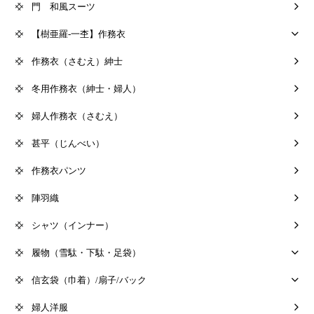
門 和風スーツ
【樹亜羅-一杢】作務衣
作務衣（さむえ）紳士
冬用作務衣（紳士・婦人）
婦人作務衣（さむえ）
甚平（じんべい）
作務衣パンツ
陣羽織
シャツ（インナー）
履物（雪駄・下駄・足袋）
信玄袋（巾着）/扇子/バック
婦人洋服