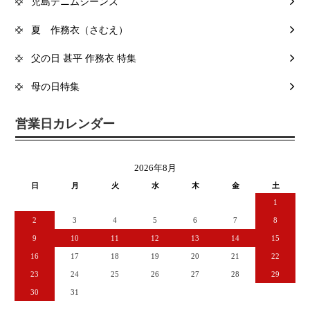
児島デニムジーンズ
夏 作務衣（さむえ）
父の日 甚平 作務衣 特集
母の日特集
営業日カレンダー
2026年8月
日
月
火
水
木
金
土
1
2
3
4
5
6
7
8
9
10
11
12
13
14
15
16
17
18
19
20
21
22
23
24
25
26
27
28
29
30
31