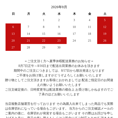
2026年9月
日
月
火
水
木
金
土
1
2
3
4
5
6
7
8
9
10
11
12
13
14
15
16
17
18
19
20
21
22
23
24
25
26
27
28
29
30
＝ご注文頂く方へ夏季休暇配送業務のお知らせ＝
8月7日正午～8/16日まで配送出荷業務のお休みを頂きます
期間中のご注文につきましては、8/17日から順次発送となります
ご不便をお掛け致しますがどうぞよろしくお願いいたします
贈り物としてご注文頂きますお客様におかれましては 配送ご指定日のお間違
えの無いようお願いいたします
ご注文確定後の、日時変更等は配送業務の都合上 お受け致しかねますのでご
了承のほどお願いいたします
当店複数店舗運営を行っております その為購入出来てしまった商品でも実際
は在庫切れになっている場合もございます。 当方からのご注文確認メールの
ご案内の後に、在庫切れが発覚する場合もございます その際はお詫びを申し
上げると共に、商品の差し替えもしくはご返金にてご対応とさせて 頂きます