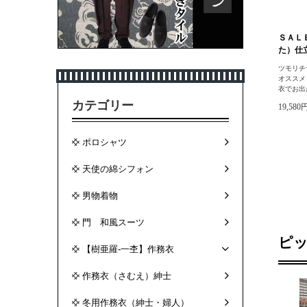
ＳＡＬ
た）仕立
ツモリチ
オススメ
衣でお出
カテゴリー
19,580
ポロシャツ
天使の綿シフォン
男物着物
門 和風スーツ
ピ
【樹亜羅-一杢】作務衣
作務衣（さむえ）紳士
冬用作務衣（紳士・婦人）