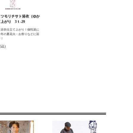
 ツモリチサト浴衣（ゆか
上がり 3ｔ-29
ト浴衣仕立て上がり！個性派に
今年の夏花火・お祭りなどに浴
け！
税込)