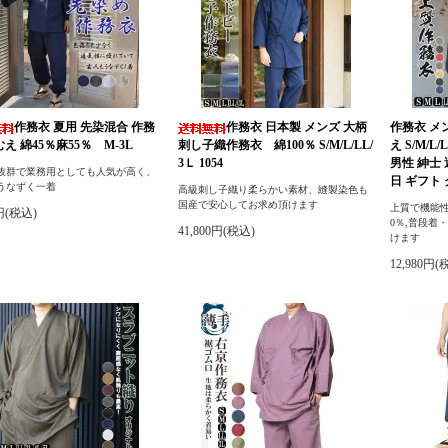
作務衣 夏用 先染混合 作務
作務衣 日本製 メンズ 大柄
作務衣 メ
むえ 綿45％麻55％ M-3L
刺し子織作務衣 綿100％ S/M/L/LL/
え S/M/
3Ｌ 1054
男性 紳士
抜群で業務用としても人気が高く、
日 ギフト
うなずく一着
高級刺し子織り柔らかい素材、縫製染色も
国産で安心してお求め頂けます
上質で機能性
0円(税込)
0％,普段着
41,800円(税込)
けます
12,980円(