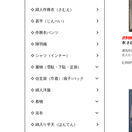
婦人作務衣（さむえ）
甚平（じんべい）
作務衣パンツ
衣 さ
陣羽織
通気性
シャツ（インナー）
玄人も
8,99
履物（雪駄・下駄・足袋）
信玄袋（巾着）/扇子/バック
婦人洋服
着物
浴衣
綿入り半天（はんてん）