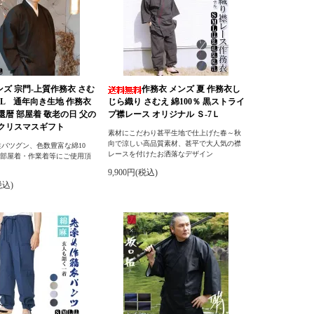
ンズ 宗門-上質作務衣 さむ
作務衣 メンズ 夏 作務衣し
L/LL 通年向き生地 作務衣
じら織り さむえ 綿100％ 黒ストライ
 還暦 部屋着 敬老の日 父の
プ襟レース オリジナル Ｓ-7Ｌ
 クリスマスギフト
素材にこだわり甚平生地で仕上げた春～秋
向で涼しい高品質素材、甚平で大人気の襟
バツグン、色数豊富な綿10
レースを付けたお洒落なデザイン
・部屋着・作業着等にご使用頂
9,900円(税込)
税込)