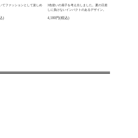
用いてファッションとして楽しめ
3色使いの扇子を考え出しました。夏の日差
しに負けないインパクトのあるデザイン。
込)
4,180円(税込)