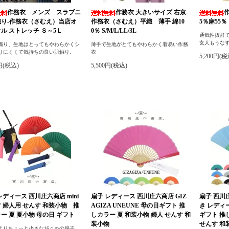
作務衣 メンズ スラブニ
作務衣 大きいサイズ 右京-
織り-作務衣（さむえ）当店オ
作務衣（さむえ）平織 薄手 綿10
5％麻55％ 
ル ストレッチ Ｓ～5Ｌ
0％ S/M/L/LL/3L
通気性抜群
玄人もうな
織り、生地はとってもやわらかくシ
薄手で生地がとてもやわらかく着易い作務
りにくくて気持ちの良い肌触り。
衣
5,200円(税
0円(税込)
5,500円(税込)
レディース 西川庄六商店 mini
扇子 レディース 西川庄六商店 GIZ
扇子 西川庄
 婦人用 せんす 和装小物 推
AGIZA UNEUNE 母の日ギフト 推
き レディ
ー 夏 夏小物 母の日 ギフト
しカラー 夏 和装小物 婦人 せんす 和
ギフト 推
装小物
せんす 和
よりちょっと小さな16ｃｍの扇子。