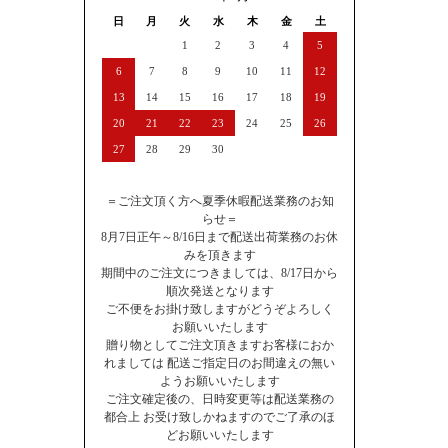
日
月
火
水
木
金
土
1
2
3
4
5
6
7
8
9
10
11
12
13
14
15
16
17
18
19
20
21
22
23
24
25
26
27
28
29
30
＝ご注文頂く方へ夏季休暇配送業務のお知
らせ＝
8月7日正午～8/16日まで配送出荷業務のお休
みを頂きます
期間中のご注文につきましては、8/17日から
順次発送となります
ご不便をお掛け致しますがどうぞよろしく
お願いいたします
贈り物としてご注文頂きますお客様におか
れましては 配送ご指定日のお間違えの無い
ようお願いいたします
ご注文確定後の、日時変更等は配送業務の
都合上 お受け致しかねますのでご了承のほ
どお願いいたします