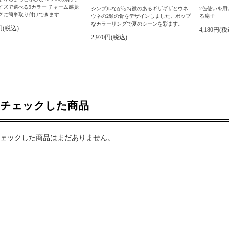
イズで選べる9カラー チャーム感覚
シンプルながら特徴のあるギザギザとウネ
2色使いを
グに簡単取り付けできます
ウネの2類の骨をデザインしました。ポップ
る扇子
なカラーリングで夏のシーンを彩ます。
0円(税込)
4,180円(税
2,970円(税込)
近チェックした商品
ェックした商品はまだありません。