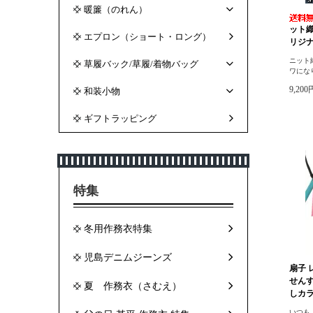
暖簾（のれん）
ット
エプロン（ショート・ロング）
リジナ
ニット
草履バック/草履/着物バッグ
ワにな
9,20
和装小物
ギフトラッピング
特集
冬用作務衣特集
児島デニムジーンズ
扇子 
せんす
夏 作務衣（さむえ）
しカラ
いつも