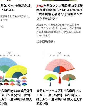
作務衣パンツ 先染混合 綿4
作務衣 メンズ 坂口拓 コラボ作
S/M/L/LL
務衣 迷彩 綿100% S/M/L/LL/3L/4L/5
L 武道 剣術 忍者 さむえ 俳優 キング
で業務用としても人気が高く、
タム 1%センター
ずく一着
坂口拓がこだわりぬいた唯一無二の作務
込)
衣、アクション俳優 ひめかコラボ作務衣
さむえ sakaguchi taku キングダム 狂武蔵 た
くちゃんねる
16,800円(税込)
六商店 by color 扇子袋付
扇子 レディース 西川庄六商店 マル
ース メンズ 父の日 母の日
チカラー 扇子袋付き 母の日ギフト
しカラー 夏 和装小物 婦人
推しカラー 夏 和装小物 婦人 せんす
装小物
和装小物