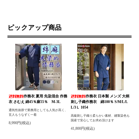
ピックアップ商品
作務衣 夏用 先染混合 作務
作務衣 日本製 メンズ 大柄
衣 さむえ 綿45％麻55％ M-3L
刺し子織作務衣 綿100％ S/M/L/L
L/3Ｌ 1054
通気性抜群で業務用としても人気が高く、
玄人もうなずく一着
高級刺し子織り柔らかい素材、縫製染色も
国産で安心してお求め頂けます
8,990円(税込)
41,800円(税込)