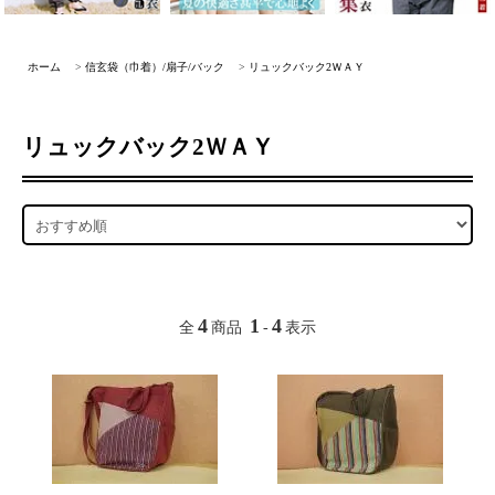
ホーム
>
信玄袋（巾着）/扇子/バック
>
リュックバック2ＷＡＹ
リュックバック2ＷＡＹ
4
1
4
全
商品
-
表示