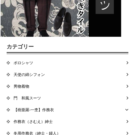
カテゴリー
ポロシャツ
天使の綿シフォン
男物着物
門 和風スーツ
【樹亜羅-一杢】作務衣
作務衣（さむえ）紳士
冬用作務衣（紳士・婦人）