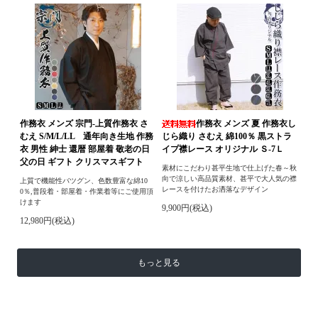
作務衣 メンズ 宗門-上質作務衣 さ
作務衣 メンズ 夏 作務衣し
むえ S/M/L/LL 通年向き生地 作務
じら織り さむえ 綿100％ 黒ストラ
衣 男性 紳士 還暦 部屋着 敬老の日
イプ襟レース オリジナル Ｓ-7Ｌ
父の日 ギフト クリスマスギフト
素材にこだわり甚平生地で仕上げた春～秋
向で涼しい高品質素材、甚平で大人気の襟
上質で機能性バツグン、色数豊富な綿10
レースを付けたお洒落なデザイン
0％,普段着・部屋着・作業着等にご使用頂
けます
9,900円(税込)
12,980円(税込)
もっと見る