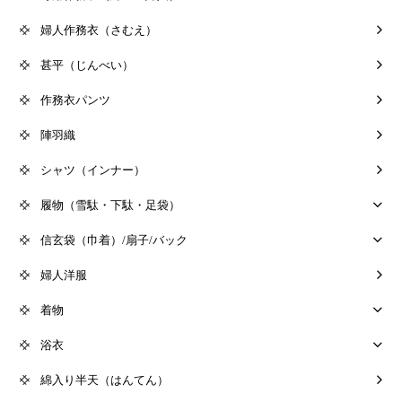
婦人作務衣（さむえ）
甚平（じんべい）
作務衣パンツ
陣羽織
シャツ（インナー）
履物（雪駄・下駄・足袋）
信玄袋（巾着）/扇子/バック
婦人洋服
着物
浴衣
綿入り半天（はんてん）