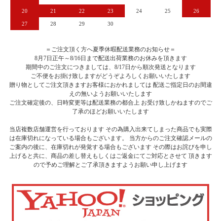
20
21
22
23
24
25
26
27
28
29
30
＝ご注文頂く方へ夏季休暇配送業務のお知らせ＝
8月7日正午～8/16日まで配送出荷業務のお休みを頂きます
期間中のご注文につきましては、8/17日から順次発送となります
ご不便をお掛け致しますがどうぞよろしくお願いいたします
贈り物としてご注文頂きますお客様におかれましては 配送ご指定日のお間違
えの無いようお願いいたします
ご注文確定後の、日時変更等は配送業務の都合上 お受け致しかねますのでご
了承のほどお願いいたします
当店複数店舗運営を行っております その為購入出来てしまった商品でも実際
は在庫切れになっている場合もございます。 当方からのご注文確認メールの
ご案内の後に、在庫切れが発覚する場合もございます その際はお詫びを申し
上げると共に、商品の差し替えもしくはご返金にてご対応とさせて 頂きます
ので予めご理解とご了承頂きますようお願い申し上げます