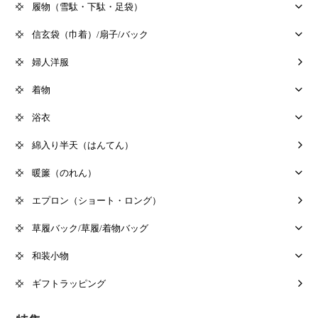
履物（雪駄・下駄・足袋）
信玄袋（巾着）/扇子/バック
婦人洋服
着物
浴衣
綿入り半天（はんてん）
暖簾（のれん）
エプロン（ショート・ロング）
草履バック/草履/着物バッグ
和装小物
ギフトラッピング