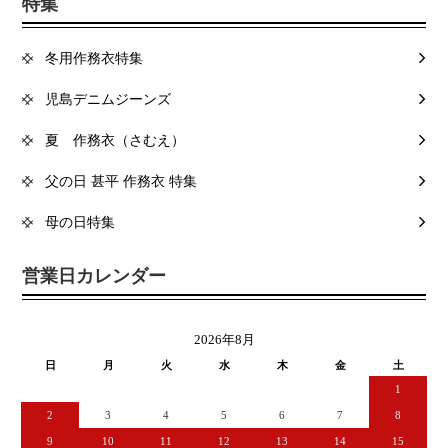
特集
冬用作務衣特集
児島デニムジーンズ
夏 作務衣（さむえ）
父の日 甚平 作務衣 特集
母の日特集
営業日カレンダー
2026年8月
日
月
火
水
木
金
土
1
2
3
4
5
6
7
8
9
10
11
12
13
14
15