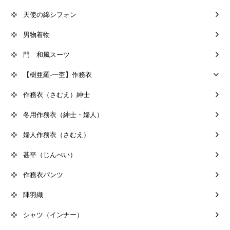
天使の綿シフォン
男物着物
門 和風スーツ
【樹亜羅-一杢】作務衣
作務衣（さむえ）紳士
冬用作務衣（紳士・婦人）
婦人作務衣（さむえ）
甚平（じんべい）
作務衣パンツ
陣羽織
シャツ（インナー）