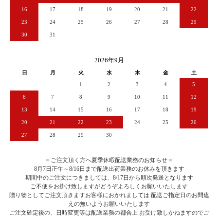
16
17
18
19
20
21
22
23
24
25
26
27
28
29
30
31
2026年9月
日
月
火
水
木
金
土
1
2
3
4
5
6
7
8
9
10
11
12
13
14
15
16
17
18
19
20
21
22
23
24
25
26
27
28
29
30
＝ご注文頂く方へ夏季休暇配送業務のお知らせ＝
8月7日正午～8/16日まで配送出荷業務のお休みを頂きます
期間中のご注文につきましては、8/17日から順次発送となります
ご不便をお掛け致しますがどうぞよろしくお願いいたします
贈り物としてご注文頂きますお客様におかれましては 配送ご指定日のお間違
えの無いようお願いいたします
ご注文確定後の、日時変更等は配送業務の都合上 お受け致しかねますのでご