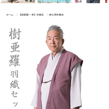
ホーム
>
【樹亜羅-一杢】作務衣
>
紳士用作務衣