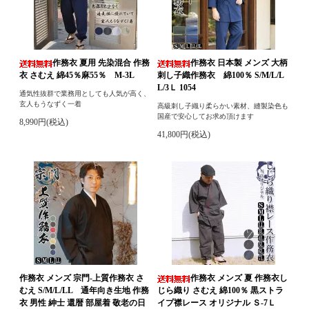
作務衣 夏用 先染混合 作務
作務衣 日本製 メンズ 大柄
衣 さむえ 綿45％麻55％ M-3L
刺し子織作務衣 綿100％ S/M/L/L
L/3Ｌ 1054
通気性抜群で業務用としても人気が高く、
玄人もうなずく一着
高級刺し子織り柔らかい素材、縫製染色も
国産で安心してお求め頂けます
8,990円(税込)
41,800円(税込)
作務衣 メンズ 宗門-上質作務衣 さ
作務衣 メンズ 夏 作務衣し
むえ S/M/L/LL 通年向き生地 作務
じら織り さむえ 綿100％ 黒ストラ
衣 男性 紳士 還暦 部屋着 敬老の日
イプ襟レース オリジナル Ｓ-7Ｌ