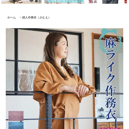
ホーム
>
婦人作務衣（さむえ）