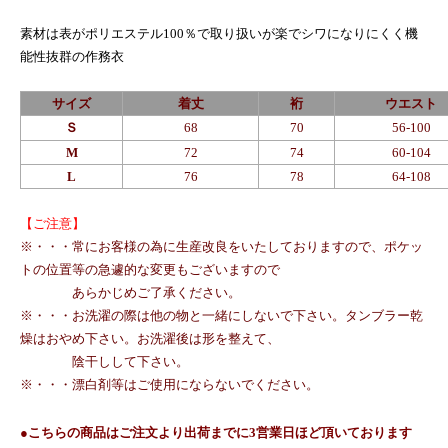
素材は表がポリエステル100％で取り扱いが楽でシワになりにくく機
能性抜群の作務衣
サイズ
着丈
裄
ウエスト
Ｓ
68
70
56-100
M
72
74
60-104
L
76
78
64-108
【ご注意】
※・・・
常にお客様の為に生産改良をいたしておりますので、ポケッ
トの位置等の急遽的な変更もございますので
あらかじめご了承ください。
※・・・お洗濯の際は他の物と一緒にしないで下さい。タンブラー乾
燥はおやめ下さい。お洗濯後は形を整えて、
陰干しして下さい。
※・・・漂白剤等はご使用にならないでください。
●こちらの商品はご注文より出荷までに3営業日ほど頂いております