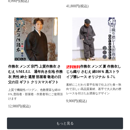
8,990円(税込)
41,800円(税込)
作務衣 メンズ 宗門-上質作務衣 さ
作務衣 メンズ 夏 作務衣し
むえ S/M/L/LL 通年向き生地 作務
じら織り さむえ 綿100％ 黒ストラ
衣 男性 紳士 還暦 部屋着 敬老の日
イプ襟レース オリジナル Ｓ-7Ｌ
父の日 ギフト クリスマスギフト
素材にこだわり甚平生地で仕上げた春～秋
向で涼しい高品質素材、甚平で大人気の襟
上質で機能性バツグン、色数豊富な綿10
レースを付けたお洒落なデザイン
0％,普段着・部屋着・作業着等にご使用頂
けます
9,900円(税込)
12,980円(税込)
もっと見る