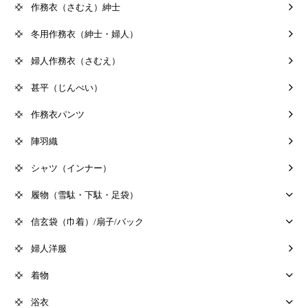
作務衣（さむえ）紳士
冬用作務衣（紳士・婦人）
婦人作務衣（さむえ）
甚平（じんべい）
作務衣パンツ
陣羽織
シャツ（インナー）
履物（雪駄・下駄・足袋）
信玄袋（巾着）/扇子/バック
婦人洋服
着物
浴衣