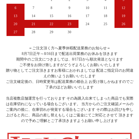
6
7
8
9
10
11
12
13
14
15
16
17
18
19
20
21
22
23
24
25
26
27
28
29
30
＝ご注文頂く方へ夏季休暇配送業務のお知らせ＝
8月7日正午～8/16日まで配送出荷業務のお休みを頂きます
期間中のご注文につきましては、8/17日から順次発送となります
ご不便をお掛け致しますがどうぞよろしくお願いいたします
贈り物としてご注文頂きますお客様におかれましては 配送ご指定日のお間違
えの無いようお願いいたします
ご注文確定後の、日時変更等は配送業務の都合上 お受け致しかねますのでご
了承のほどお願いいたします
当店複数店舗運営を行っております その為購入出来てしまった商品でも実際
は在庫切れになっている場合もございます。 当方からのご注文確認メールの
ご案内の後に、在庫切れが発覚する場合もございます その際はお詫びを申し
上げると共に、商品の差し替えもしくはご返金にてご対応とさせて 頂きます
ので予めご理解とご了承頂きますようお願い申し上げます