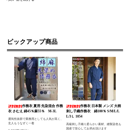
ピックアップ商品
作務衣 夏用 先染混合 作務
作務衣 日本製 メンズ 大柄
衣 さむえ 綿45％麻55％ M-3L
刺し子織作務衣 綿100％ S/M/L/L
L/3Ｌ 1054
通気性抜群で業務用としても人気が高く、
玄人もうなずく一着
高級刺し子織り柔らかい素材、縫製染色も
国産で安心してお求め頂けます