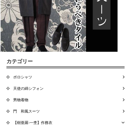
カテゴリー
ポロシャツ
天使の綿シフォン
男物着物
門 和風スーツ
【樹亜羅-一杢】作務衣