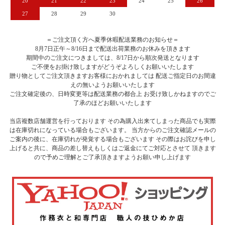
20
21
22
23
24
25
26
27
28
29
30
＝ご注文頂く方へ夏季休暇配送業務のお知らせ＝
8月7日正午～8/16日まで配送出荷業務のお休みを頂きます
期間中のご注文につきましては、8/17日から順次発送となります
ご不便をお掛け致しますがどうぞよろしくお願いいたします
贈り物としてご注文頂きますお客様におかれましては 配送ご指定日のお間違
えの無いようお願いいたします
ご注文確定後の、日時変更等は配送業務の都合上 お受け致しかねますのでご
了承のほどお願いいたします
当店複数店舗運営を行っております その為購入出来てしまった商品でも実際
は在庫切れになっている場合もございます。 当方からのご注文確認メールの
ご案内の後に、在庫切れが発覚する場合もございます その際はお詫びを申し
上げると共に、商品の差し替えもしくはご返金にてご対応とさせて 頂きます
ので予めご理解とご了承頂きますようお願い申し上げます