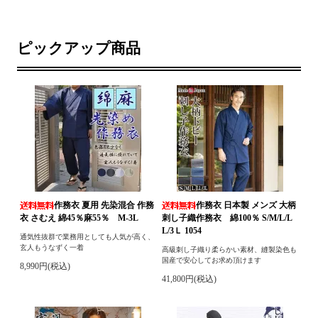
ピックアップ商品
作務衣 夏用 先染混合 作務
作務衣 日本製 メンズ 大柄
衣 さむえ 綿45％麻55％ M-3L
刺し子織作務衣 綿100％ S/M/L/L
L/3Ｌ 1054
通気性抜群で業務用としても人気が高く、
玄人もうなずく一着
高級刺し子織り柔らかい素材、縫製染色も
国産で安心してお求め頂けます
8,990円(税込)
41,800円(税込)