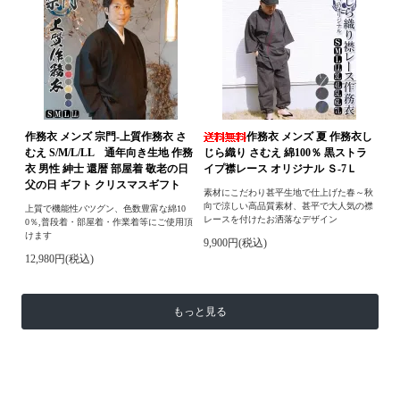
作務衣 メンズ 宗門-上質作務衣 さ
作務衣 メンズ 夏 作務衣し
むえ S/M/L/LL 通年向き生地 作務
じら織り さむえ 綿100％ 黒ストラ
衣 男性 紳士 還暦 部屋着 敬老の日
イプ襟レース オリジナル Ｓ-7Ｌ
父の日 ギフト クリスマスギフト
素材にこだわり甚平生地で仕上げた春～秋
向で涼しい高品質素材、甚平で大人気の襟
上質で機能性バツグン、色数豊富な綿10
レースを付けたお洒落なデザイン
0％,普段着・部屋着・作業着等にご使用頂
けます
9,900円(税込)
12,980円(税込)
もっと見る