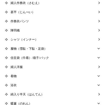
婦人作務衣（さむえ）
甚平（じんべい）
作務衣パンツ
陣羽織
シャツ（インナー）
履物（雪駄・下駄・足袋）
信玄袋（巾着）/扇子/バック
婦人洋服
着物
浴衣
綿入り半天（はんてん）
暖簾（のれん）