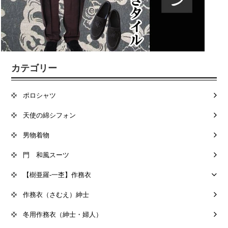
カテゴリー
ポロシャツ
天使の綿シフォン
男物着物
門 和風スーツ
【樹亜羅-一杢】作務衣
作務衣（さむえ）紳士
冬用作務衣（紳士・婦人）