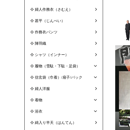
婦人作務衣（さむえ）
甚平（じんべい）
作務衣パンツ
陣羽織
シャツ（インナー）
履物（雪駄・下駄・足袋）
信玄袋（巾着）/扇子/バック
婦人洋服
着物
浴衣
綿入り半天（はんてん）