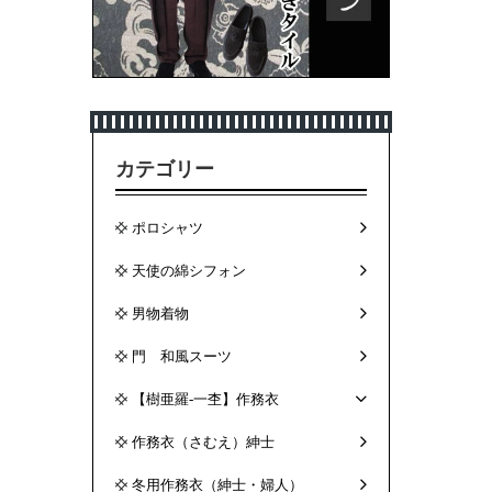
カテゴリー
ポロシャツ
天使の綿シフォン
男物着物
門 和風スーツ
【樹亜羅-一杢】作務衣
作務衣（さむえ）紳士
冬用作務衣（紳士・婦人）