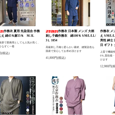
作務衣 夏用 先染混合 作務
作務衣 日本製 メンズ 大柄
作務衣 メ
むえ 綿45％麻55％ M-3L
刺し子織作務衣 綿100％ S/M/L/LL/
え S/M/
3Ｌ 1054
男性 紳士
抜群で業務用としても人気が高く、
日 ギフト
うなずく一着
高級刺し子織り柔らかい素材、縫製染色も
国産で安心してお求め頂けます
上質で機能性
0円(税込)
0％,普段着
41,800円(税込)
けます
12,980円(