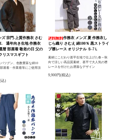
ンズ 宗門-上質作務衣 さむ
作務衣 メンズ 夏 作務衣し
L/LL 通年向き生地 作務衣
じら織り さむえ 綿100％ 黒ストライ
 還暦 部屋着 敬老の日 父の
プ襟レース オリジナル Ｓ-7Ｌ
 クリスマスギフト
素材にこだわり甚平生地で仕上げた春～秋
向で涼しい高品質素材、甚平で大人気の襟
バツグン、色数豊富な綿10
レースを付けたお洒落なデザイン
・部屋着・作業着等にご使用頂
9,900円(税込)
税込)