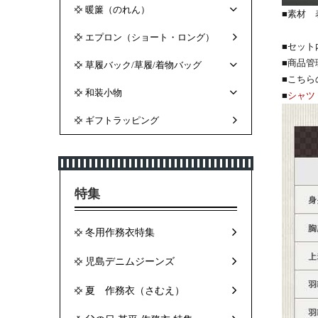
暖簾（のれん）
■素材 
裏
エプロン（ショート・ロング）
■セット
■商品管
草履バック/草履/着物バッグ
■こち
和装小物
■
シャツ
ギフトラッピング
特集
冬用作務衣特集
児島デニムジーンズ
夏 作務衣（さむえ）