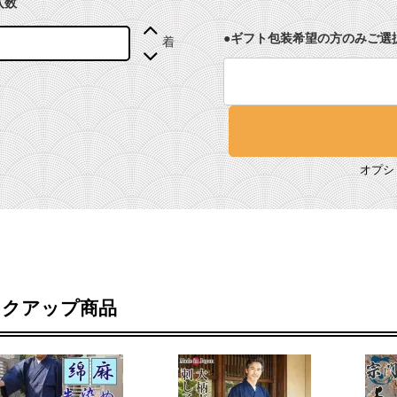
入数
●ギフト包装希望の方のみご選
着
オプシ
ックアップ商品