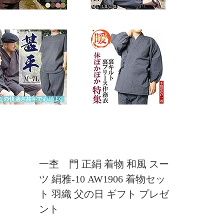
一杢 門 正絹 着物 和風 スー
ツ 絹雅-10 AW1906 着物セッ
ト 羽織 父の日 ギフト プレゼ
ント