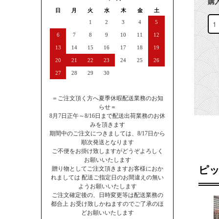
購
日
月
火
水
木
金
土
1
2
3
4
5
6
7
8
9
10
11
12
13
14
15
16
17
18
19
20
21
22
23
24
25
26
27
28
29
30
＝ご注文頂く方へ夏季休暇配送業務のお知
らせ＝
8月7日正午～8/16日まで配送出荷業務のお休
みを頂きます
期間中のご注文につきましては、8/17日から
順次発送となります
ご不便をお掛け致しますがどうぞよろしく
お願いいたします
ピ
贈り物としてご注文頂きますお客様におか
れましては 配送ご指定日のお間違えの無い
ようお願いいたします
ご注文確定後の、日時変更等は配送業務の
都合上 お受け致しかねますのでご了承のほ
どお願いいたします