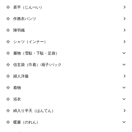
甚平（じんべい）
作務衣パンツ
陣羽織
シャツ（インナー）
履物（雪駄・下駄・足袋）
信玄袋（巾着）/扇子/バック
婦人洋服
着物
浴衣
綿入り半天（はんてん）
暖簾（のれん）