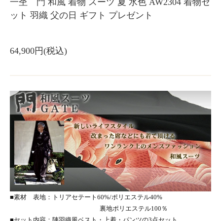
一杢 門 和風 着物 スーツ 夏 水色 AW2304 着物セ
ット 羽織 父の日 ギフト プレゼント
64,900円(税込)
■素材 表地：トリアセテート60%/ポリエステル40%
裏地ポリエステル100％
■セット内容：陣羽織風ベスト・上着・パンツの3点セット