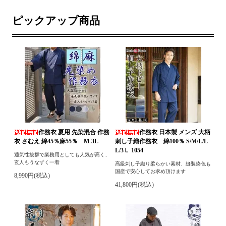
ピックアップ商品
作務衣 夏用 先染混合 作務
作務衣 日本製 メンズ 大柄
衣 さむえ 綿45％麻55％ M-3L
刺し子織作務衣 綿100％ S/M/L/L
L/3Ｌ 1054
通気性抜群で業務用としても人気が高く、
玄人もうなずく一着
高級刺し子織り柔らかい素材、縫製染色も
国産で安心してお求め頂けます
8,990円(税込)
41,800円(税込)