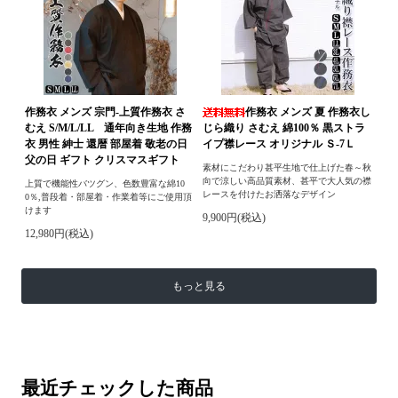
作務衣 メンズ 宗門-上質作務衣 さ
作務衣 メンズ 夏 作務衣し
むえ S/M/L/LL 通年向き生地 作務
じら織り さむえ 綿100％ 黒ストラ
衣 男性 紳士 還暦 部屋着 敬老の日
イプ襟レース オリジナル Ｓ-7Ｌ
父の日 ギフト クリスマスギフト
素材にこだわり甚平生地で仕上げた春～秋
向で涼しい高品質素材、甚平で大人気の襟
上質で機能性バツグン、色数豊富な綿10
レースを付けたお洒落なデザイン
0％,普段着・部屋着・作業着等にご使用頂
けます
9,900円(税込)
12,980円(税込)
もっと見る
最近チェックした商品