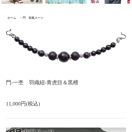
ホーム
>
門 和風スーツ
門-一杢 羽織紐-青虎目＆黒檀
11,000円(税込)