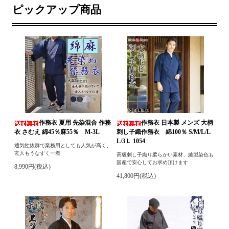
ピックアップ商品
作務衣 夏用 先染混合 作務
作務衣 日本製 メンズ 大柄
衣 さむえ 綿45％麻55％ M-3L
刺し子織作務衣 綿100％ S/M/L/L
L/3Ｌ 1054
通気性抜群で業務用としても人気が高く、
玄人もうなずく一着
高級刺し子織り柔らかい素材、縫製染色も
国産で安心してお求め頂けます
8,990円(税込)
41,800円(税込)