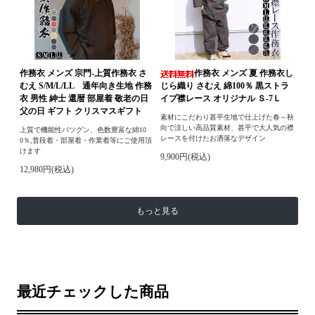
作務衣 メンズ 宗門-上質作務衣 さ
作務衣 メンズ 夏 作務衣し
むえ S/M/L/LL 通年向き生地 作務
じら織り さむえ 綿100％ 黒ストラ
衣 男性 紳士 還暦 部屋着 敬老の日
イプ襟レース オリジナル Ｓ-7Ｌ
父の日 ギフト クリスマスギフト
素材にこだわり甚平生地で仕上げた春～秋
向で涼しい高品質素材、甚平で大人気の襟
上質で機能性バツグン、色数豊富な綿10
レースを付けたお洒落なデザイン
0％,普段着・部屋着・作業着等にご使用頂
けます
9,900円(税込)
12,980円(税込)
もっと見る
最近チェックした商品