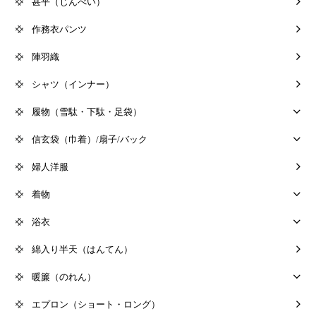
甚平（じんべい）
作務衣パンツ
陣羽織
シャツ（インナー）
履物（雪駄・下駄・足袋）
信玄袋（巾着）/扇子/バック
婦人洋服
着物
浴衣
綿入り半天（はんてん）
暖簾（のれん）
エプロン（ショート・ロング）