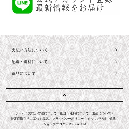
支払い方法について
配送・送料について
返品について
ホーム
/
支払い方法について
/
配送・送料について
/
返品について
/
特定商取引法に基づく表記
/
プライバシーポリシー
/
メルマガ登録・解除
/
ショップブログ
/
RSS
/
ATOM