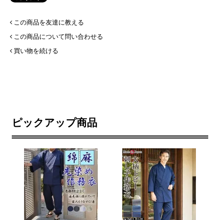
この商品を友達に教える
この商品について問い合わせる
買い物を続ける
ピックアップ商品