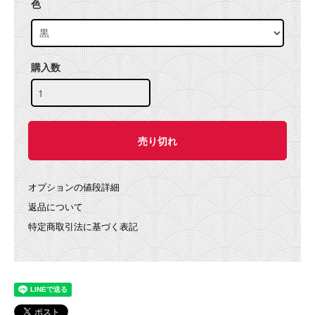
色
購入数
オプションの値段詳細
返品について
特定商取引法に基づく表記