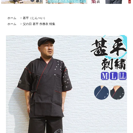
ホーム
>
甚平（じんべい）
ホーム
>
父の日 甚平 作務衣 特集