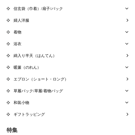
信玄袋（巾着）/扇子/バック
婦人洋服
着物
浴衣
綿入り半天（はんてん）
暖簾（のれん）
エプロン（ショート・ロング）
草履バック/草履/着物バッグ
和装小物
ギフトラッピング
特集