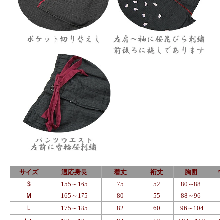
サイズ
適応身長
着丈
裄丈
胸囲
Ｓ
155～165
75
52
80～88
Ｍ
165～175
80
55
88～96
Ｌ
175～185
82
60
96～104