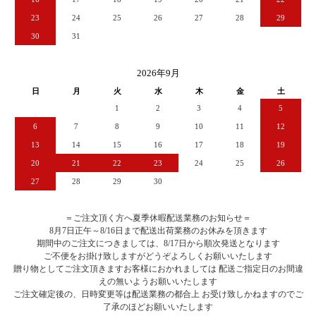
23
24
25
26
27
28
29
30
31
2026年9月
日
月
火
水
木
金
土
1
2
3
4
5
6
7
8
9
10
11
12
13
14
15
16
17
18
19
20
21
22
23
24
25
26
27
28
29
30
＝ご注文頂く方へ夏季休暇配送業務のお知らせ＝
8月7日正午～8/16日まで配送出荷業務のお休みを頂きます
期間中のご注文につきましては、8/17日から順次発送となります
ご不便をお掛け致しますがどうぞよろしくお願いいたします
贈り物としてご注文頂きますお客様におかれましては 配送ご指定日のお間違
えの無いようお願いいたします
ご注文確定後の、日時変更等は配送業務の都合上 お受け致しかねますのでご
了承のほどお願いいたします