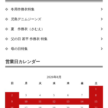
冬用作務衣特集
児島デニムジーンズ
夏 作務衣（さむえ）
父の日 甚平 作務衣 特集
母の日特集
営業日カレンダー
2026年8月
日
月
火
水
木
金
土
1
2
3
4
5
6
7
8
9
10
11
12
13
14
15
16
17
18
19
20
21
22