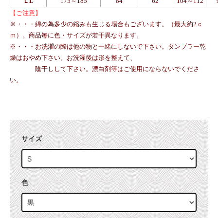
ＬL
175～185
84
62
104～112
【ご注意】
※・・・綿の為多少の縮みも生じる場合もございます。（最大約2ｃ
ｍ）。商品毎に色・サイズが若干異なります。
※・・・お洗濯の際は他の物と一緒にしないで下さい。タンブラー乾
燥はおやめ下さい。お洗濯後は形を整えて、
陰干しして下さい。漂白剤等はご使用にならないでくださ
い。
サイズ
色