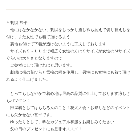
＊刺繍-甚平
他にはなかなかない、刺繍をしっかり施し衿もあえて切り替えしを
付け、また女性でも着て頂けるよう
裏地も付けて下着が透けないように工夫しております
サイズもＳ～ＬＬまで幅広く女性の方はＳサイズが女性のＭサイズ
ぐらいの大きさとなりますので
ご参考にして頂ければと思います。
刺繍は桜の花びらと雪輪の柄を使用し、男性にも女性にも着て頂け
れるよう仕上げました。
とってもしなやかで着心地は最高の品質に仕上げております涼しさ
もバツグン！
部屋着としてはもちろんのこと！花火大会・お祭りなどのイベント
にも欠かせない甚平です。
ゆったりとして、粋なカジュアル和服をお楽しみください
父の日のプレゼントにも是非オススメ！