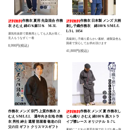
作務衣 夏用 先染混合 作務
作務衣 日本製 メンズ 大柄
衣 さむえ 綿45％麻55％ M-3L
刺し子織作務衣 綿100％ S/M/L/L
L/3Ｌ 1054
通気性抜群で業務用としても人気が高く、
玄人もうなずく一着
高級刺し子織り柔らかい素材、縫製染色も
国産で安心してお求め頂けます
8,990円(税込)
41,800円(税込)
作務衣 メンズ 宗門-上質作務衣 さ
作務衣 メンズ 夏 作務衣し
むえ S/M/L/LL 通年向き生地 作務
じら織り さむえ 綿100％ 黒ストラ
衣 男性 紳士 還暦 部屋着 敬老の日
イプ襟レース オリジナル Ｓ-7Ｌ
父の日 ギフト クリスマスギフト
素材にこだわり甚平生地で仕上げた春～秋