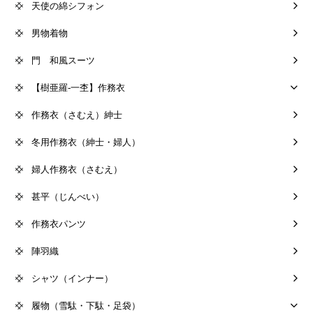
天使の綿シフォン
男物着物
門 和風スーツ
【樹亜羅-一杢】作務衣
作務衣（さむえ）紳士
冬用作務衣（紳士・婦人）
婦人作務衣（さむえ）
甚平（じんべい）
作務衣パンツ
陣羽織
シャツ（インナー）
履物（雪駄・下駄・足袋）