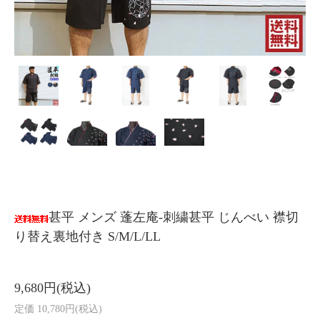
甚平 メンズ 蓬左庵-刺繍甚平 じんべい 襟切
り替え裏地付き S/M/L/LL
9,680円(税込)
定価 10,780円(税込)