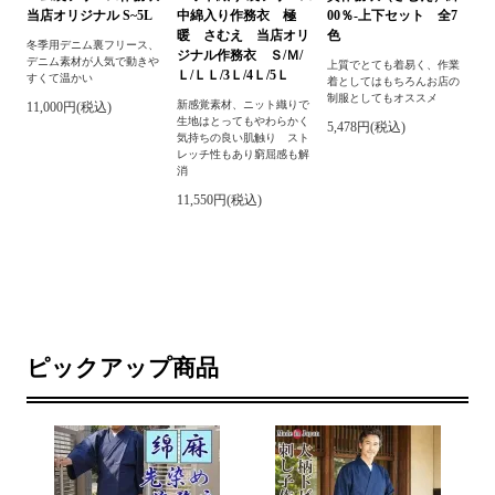
当店オリジナル S~5L
中綿入り作務衣 極
00％-上下セット 全7
暖 さむえ 当店オリ
色
冬季用デニム裏フリース、
ジナル作務衣 Ｓ/Ｍ/
デニム素材が人気で動きや
上質でとても着易く、作業
Ｌ/ＬＬ/3Ｌ/4Ｌ/5Ｌ
すくて温かい
着としてはもちろんお店の
制服としてもオススメ
新感覚素材、ニット織りで
11,000円(税込)
生地はとってもやわらかく
5,478円(税込)
気持ちの良い肌触り スト
レッチ性もあり窮屈感も解
消
11,550円(税込)
ピックアップ商品