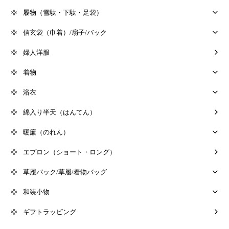
履物（雪駄・下駄・足袋）
信玄袋（巾着）/扇子/バック
婦人洋服
着物
浴衣
綿入り半天（はんてん）
暖簾（のれん）
エプロン（ショート・ロング）
草履バック/草履/着物バッグ
和装小物
ギフトラッピング