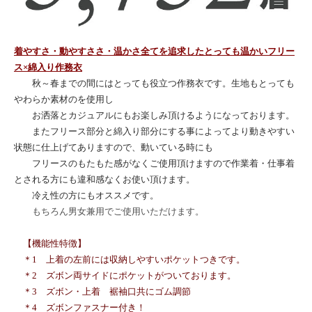
着やすさ・動やすささ・温かさ全てを追求したとっても温かいフリー
ス×綿入り作務衣
秋～春までの間にはとっても役立つ作務衣です。生地もとっても
やわらか素材のを使用し
お洒落とカジュアルにもお楽しみ頂けるようになっております。
またフリース部分と綿入り部分にする事によってより動きやすい
状態に仕上げてありますので、動いている時にも
フリースのもたもた感がなくご使用頂けますので作業着・仕事着
とされる方にも違和感なくお使い頂けます。
冷え性の方にもオススメです。
もちろん男女兼用でご使用いただけます。
【機能性特徴】
＊1 上着の左前には収納しやすいポケットつきです。
＊2 ズボン両サイドにポケットがついております。
＊3 ズボン・上着 裾袖口共にゴム調節
＊4 ズボンファスナー付き！