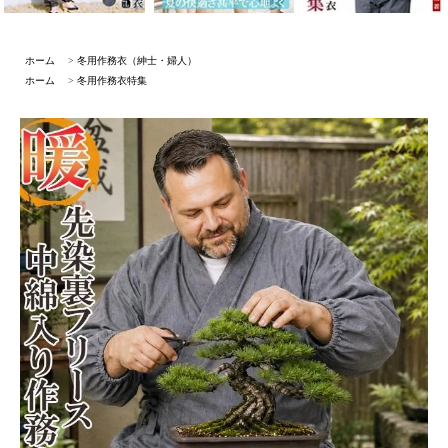
ホーム
>
冬用作務衣（紳士・婦人）
ホーム
>
冬用作務衣特集