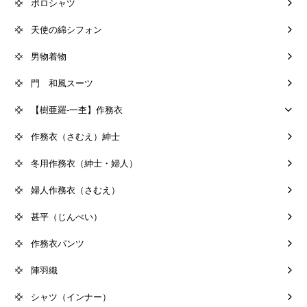
ポロシャツ
天使の綿シフォン
男物着物
門 和風スーツ
【樹亜羅-一杢】作務衣
作務衣（さむえ）紳士
冬用作務衣（紳士・婦人）
婦人作務衣（さむえ）
甚平（じんべい）
作務衣パンツ
陣羽織
シャツ（インナー）