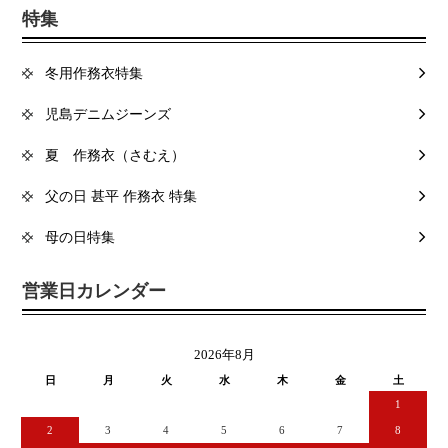
特集
冬用作務衣特集
児島デニムジーンズ
夏 作務衣（さむえ）
父の日 甚平 作務衣 特集
母の日特集
営業日カレンダー
2026年8月
日
月
火
水
木
金
土
1
2
3
4
5
6
7
8