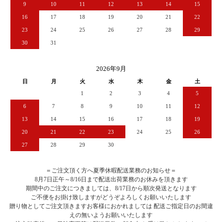
9
10
11
12
13
14
15
16
17
18
19
20
21
22
23
24
25
26
27
28
29
30
31
2026年9月
日
月
火
水
木
金
土
1
2
3
4
5
6
7
8
9
10
11
12
13
14
15
16
17
18
19
20
21
22
23
24
25
26
27
28
29
30
＝ご注文頂く方へ夏季休暇配送業務のお知らせ＝
8月7日正午～8/16日まで配送出荷業務のお休みを頂きます
期間中のご注文につきましては、8/17日から順次発送となります
ご不便をお掛け致しますがどうぞよろしくお願いいたします
贈り物としてご注文頂きますお客様におかれましては 配送ご指定日のお間違
えの無いようお願いいたします