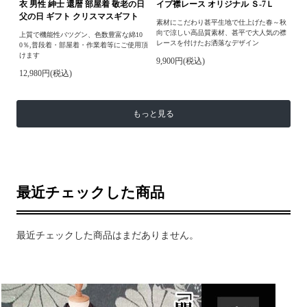
衣 男性 紳士 還暦 部屋着 敬老の日
イプ襟レース オリジナル Ｓ-7Ｌ
父の日 ギフト クリスマスギフト
素材にこだわり甚平生地で仕上げた春～秋
向で涼しい高品質素材、甚平で大人気の襟
上質で機能性バツグン、色数豊富な綿10
レースを付けたお洒落なデザイン
0％,普段着・部屋着・作業着等にご使用頂
けます
9,900円(税込)
12,980円(税込)
もっと見る
最近チェックした商品
最近チェックした商品はまだありません。