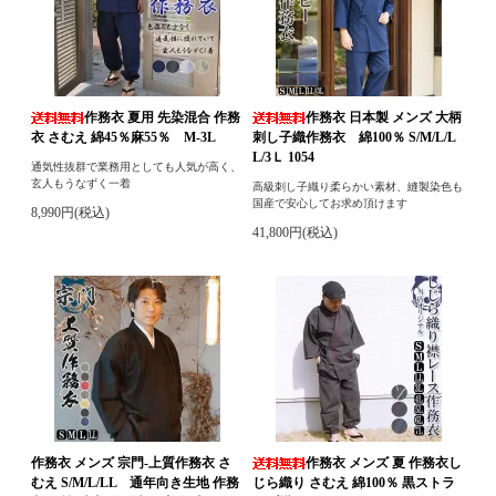
作務衣 夏用 先染混合 作務
作務衣 日本製 メンズ 大柄
衣 さむえ 綿45％麻55％ M-3L
刺し子織作務衣 綿100％ S/M/L/L
L/3Ｌ 1054
通気性抜群で業務用としても人気が高く、
玄人もうなずく一着
高級刺し子織り柔らかい素材、縫製染色も
国産で安心してお求め頂けます
8,990円(税込)
41,800円(税込)
作務衣 メンズ 宗門-上質作務衣 さ
作務衣 メンズ 夏 作務衣し
むえ S/M/L/LL 通年向き生地 作務
じら織り さむえ 綿100％ 黒ストラ