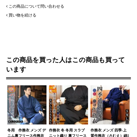
この商品について問い合わせる
買い物を続ける
この商品を買った人はこの商品も買って
います
冬用 作務衣 メンズ デ
作務衣 冬 冬用 スラブ
作務衣 メンズ 四季-上
ニム裏フリース作務衣
ニット織り 裏フリース
質作務衣（さむえ）綿1