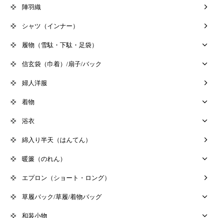
陣羽織
シャツ（インナー）
履物（雪駄・下駄・足袋）
信玄袋（巾着）/扇子/バック
婦人洋服
着物
浴衣
綿入り半天（はんてん）
暖簾（のれん）
エプロン（ショート・ロング）
草履バック/草履/着物バッグ
和装小物