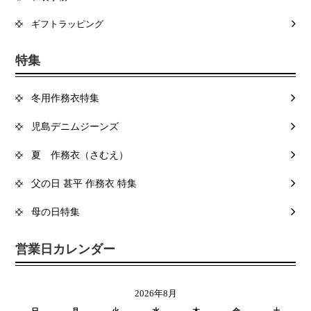
ギフトラッピング
特集
冬用作務衣特集
児島デニムジーンズ
夏 作務衣（さむえ）
父の日 甚平 作務衣 特集
母の日特集
営業日カレンダー
2026年8月
日
月
火
水
木
金
土