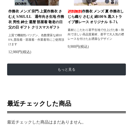
作務衣 メンズ 宗門-上質作務衣 さ
作務衣 メンズ 夏 作務衣し
むえ S/M/L/LL 通年向き生地 作務
じら織り さむえ 綿100％ 黒ストラ
衣 男性 紳士 還暦 部屋着 敬老の日
イプ襟レース オリジナル Ｓ-7Ｌ
父の日 ギフト クリスマスギフト
素材にこだわり甚平生地で仕上げた春～秋
向で涼しい高品質素材、甚平で大人気の襟
上質で機能性バツグン、色数豊富な綿10
レースを付けたお洒落なデザイン
0％,普段着・部屋着・作業着等にご使用頂
けます
9,900円(税込)
12,980円(税込)
もっと見る
最近チェックした商品
最近チェックした商品はまだありません。