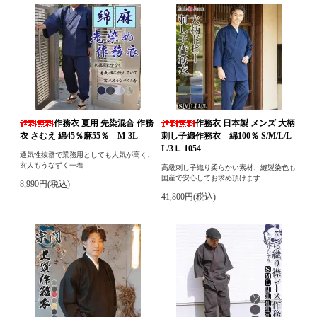
作務衣 夏用 先染混合 作務
作務衣 日本製 メンズ 大柄
衣 さむえ 綿45％麻55％ M-3L
刺し子織作務衣 綿100％ S/M/L/L
L/3Ｌ 1054
通気性抜群で業務用としても人気が高く、
玄人もうなずく一着
高級刺し子織り柔らかい素材、縫製染色も
国産で安心してお求め頂けます
8,990円(税込)
41,800円(税込)