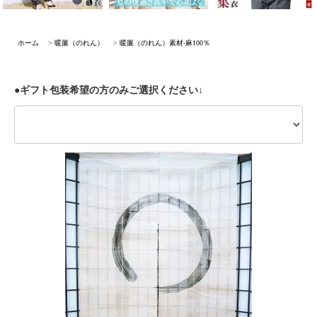
ホーム
>
暖簾（のれん）
>
暖簾（のれん）素材-麻100％
●ギフト包装希望の方のみご選択ください↓