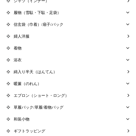
シャツ（インナー）
履物（雪駄・下駄・足袋）
信玄袋（巾着）/扇子/バック
婦人洋服
着物
浴衣
綿入り半天（はんてん）
暖簾（のれん）
エプロン（ショート・ロング）
草履バック/草履/着物バッグ
和装小物
ギフトラッピング