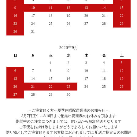
9
10
11
12
13
14
15
16
17
18
19
20
21
22
23
24
25
26
27
28
29
30
31
2026年9月
日
月
火
水
木
金
土
1
2
3
4
5
6
7
8
9
10
11
12
13
14
15
16
17
18
19
20
21
22
23
24
25
26
27
28
29
30
＝ご注文頂く方へ夏季休暇配送業務のお知らせ＝
8月7日正午～8/16日まで配送出荷業務のお休みを頂きます
期間中のご注文につきましては、8/17日から順次発送となります
ご不便をお掛け致しますがどうぞよろしくお願いいたします
贈り物としてご注文頂きますお客様におかれましては 配送ご指定日のお間違