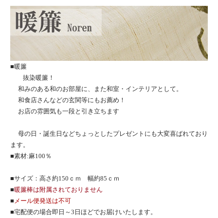
■暖簾
抜染暖簾！
和みのある和のお部屋に、また和室・インテリアとして。
和食店さんなどの玄関等にもお薦め！
お店の雰囲気も一段と引き立ちます
母の日・誕生日などちょっとしたプレゼントにも大変喜ばれており
ます。
■素材:麻100％
■サイズ：高さ約150ｃｍ 幅約85ｃｍ
■
暖簾棒は附属されておりません
■
メール便発送は不可
■宅配便の場合即日～3日ほどでお届けいたします。