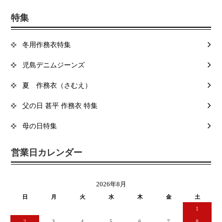
特集
冬用作務衣特集
児島デニムジーンズ
夏 作務衣（さむえ）
父の日 甚平 作務衣 特集
母の日特集
営業日カレンダー
2026年8月
日
月
火
水
木
金
土
1
2
3
4
5
6
7
8