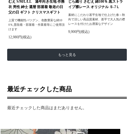
むえ S/M/L/LL 通年向き生地 作務
じら織り さむえ 綿100％ 黒ストラ
衣 男性 紳士 還暦 部屋着 敬老の日
イプ襟レース オリジナル Ｓ-7Ｌ
父の日 ギフト クリスマスギフト
素材にこだわり甚平生地で仕上げた春～秋
向で涼しい高品質素材、甚平で大人気の襟
上質で機能性バツグン、色数豊富な綿10
レースを付けたお洒落なデザイン
0％,普段着・部屋着・作業着等にご使用頂
けます
9,900円(税込)
12,980円(税込)
もっと見る
最近チェックした商品
最近チェックした商品はまだありません。