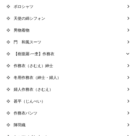
ポロシャツ
天使の綿シフォン
男物着物
門 和風スーツ
【樹亜羅-一杢】作務衣
作務衣（さむえ）紳士
冬用作務衣（紳士・婦人）
婦人作務衣（さむえ）
甚平（じんべい）
作務衣パンツ
陣羽織