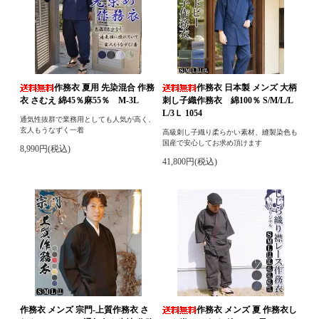
作務衣 夏用 先染混合 作務
作務衣 日本製 メンズ 大柄
衣 さむえ 綿45％麻55％ M-3L
刺し子織作務衣 綿100％ S/M/L/L
L/3Ｌ 1054
通気性抜群で業務用としても人気が高く、
玄人もうなずく一着
高級刺し子織り柔らかい素材、縫製染色も
国産で安心してお求め頂けます
8,990円(税込)
41,800円(税込)
作務衣 メンズ 宗門-上質作務衣 さ
作務衣 メンズ 夏 作務衣し