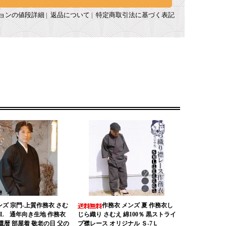
ョンの値段詳細
|
返品について
|
特定商取引法に基づく表記
ンズ 宗門-上質作務衣 さむ
作務衣 メンズ 夏 作務衣し
L/LL 通年向き生地 作務衣
じら織り さむえ 綿100％ 黒ストライ
 還暦 部屋着 敬老の日 父の
プ襟レース オリジナル Ｓ-7Ｌ