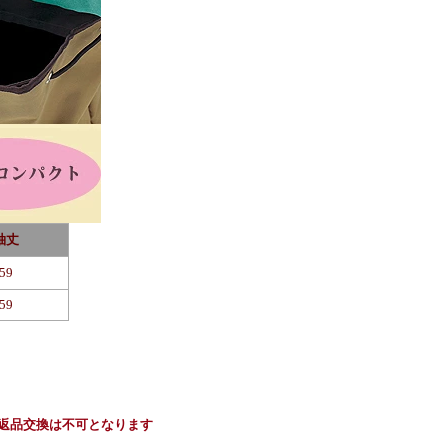
袖丈
59
59
返品交換は不可となります