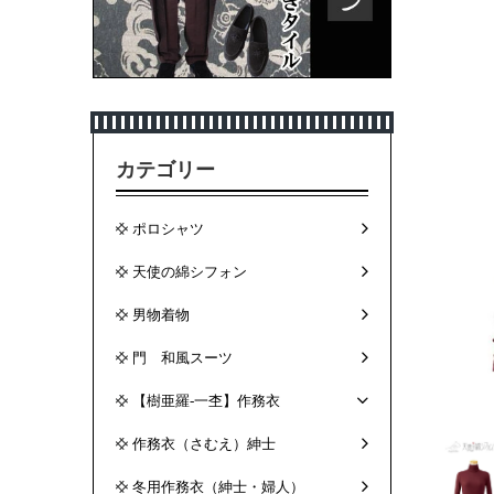
カテゴリー
ポロシャツ
天使の綿シフォン
男物着物
門 和風スーツ
【樹亜羅-一杢】作務衣
作務衣（さむえ）紳士
冬用作務衣（紳士・婦人）