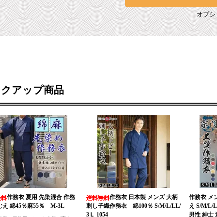
オプシ
ックアップ商品
作務衣 夏用 先染混合 作務
作務衣 日本製 メンズ 大柄
作務衣 メ
むえ 綿45％麻55％ M-3L
刺し子織作務衣 綿100％ S/M/L/LL/
え S/M/
3Ｌ 1054
男性 紳士