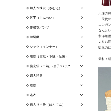
婦人作務衣（さむえ）
天使の
甚平（じんべい）
天使の
エレガ
作務衣パンツ
なんと
和洋兼
陣羽織
よりお
シャツ（インナー）
吸収力
履物（雪駄・下駄・足袋）
素材：絹
信玄袋（巾着）/扇子/バック
婦人洋服
着物
浴衣
綿入り半天（はんてん）