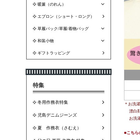
暖簾（のれん）
エプロン（ショート・ロング）
草履バック/草履/着物バッグ
和装小物
ギフトラッピング
特集
冬用作務衣特集
＊お洗
漂白剤
児島デニムジーンズ
お洗濯
夏 作務衣（さむえ）
■こち