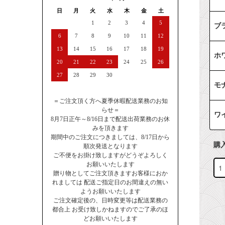
日
月
火
水
木
金
土
1
2
3
4
5
ブ
6
7
8
9
10
11
12
13
14
15
16
17
18
19
ホ
20
21
22
23
24
25
26
27
28
29
30
モ
＝ご注文頂く方へ夏季休暇配送業務のお知
らせ＝
ワ
8月7日正午～8/16日まで配送出荷業務のお休
みを頂きます
期間中のご注文につきましては、8/17日から
購
順次発送となります
ご不便をお掛け致しますがどうぞよろしく
お願いいたします
贈り物としてご注文頂きますお客様におか
れましては 配送ご指定日のお間違えの無い
ようお願いいたします
ご注文確定後の、日時変更等は配送業務の
都合上 お受け致しかねますのでご了承のほ
どお願いいたします