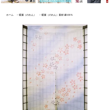
ホーム
>
暖簾（のれん）
>
暖簾（のれん）素材-麻100％