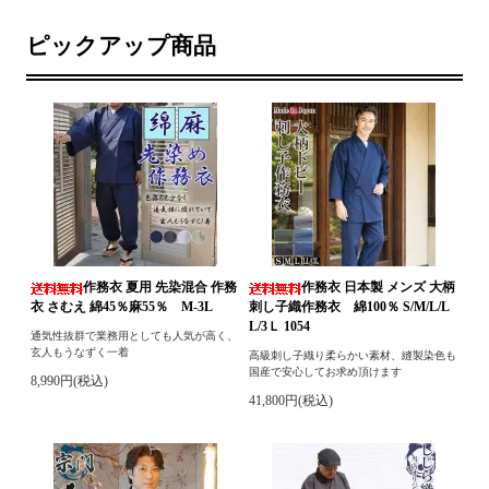
ピックアップ商品
作務衣 夏用 先染混合 作務
作務衣 日本製 メンズ 大柄
衣 さむえ 綿45％麻55％ M-3L
刺し子織作務衣 綿100％ S/M/L/L
L/3Ｌ 1054
通気性抜群で業務用としても人気が高く、
玄人もうなずく一着
高級刺し子織り柔らかい素材、縫製染色も
国産で安心してお求め頂けます
8,990円(税込)
41,800円(税込)