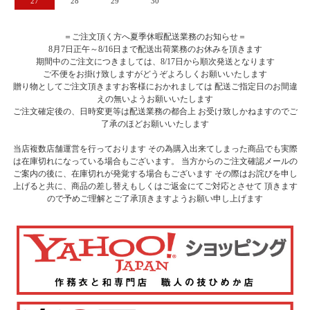
27
28
29
30
＝ご注文頂く方へ夏季休暇配送業務のお知らせ＝
8月7日正午～8/16日まで配送出荷業務のお休みを頂きます
期間中のご注文につきましては、8/17日から順次発送となります
ご不便をお掛け致しますがどうぞよろしくお願いいたします
贈り物としてご注文頂きますお客様におかれましては 配送ご指定日のお間違
えの無いようお願いいたします
ご注文確定後の、日時変更等は配送業務の都合上 お受け致しかねますのでご
了承のほどお願いいたします
当店複数店舗運営を行っております その為購入出来てしまった商品でも実際
は在庫切れになっている場合もございます。 当方からのご注文確認メールの
ご案内の後に、在庫切れが発覚する場合もございます その際はお詫びを申し
上げると共に、商品の差し替えもしくはご返金にてご対応とさせて 頂きます
ので予めご理解とご了承頂きますようお願い申し上げます