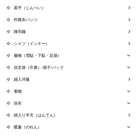
甚平（じんべい）
作務衣パンツ
陣羽織
シャツ（インナー）
履物（雪駄・下駄・足袋）
信玄袋（巾着）/扇子/バック
婦人洋服
着物
浴衣
綿入り半天（はんてん）
暖簾（のれん）