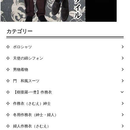
カテゴリー
ポロシャツ
天使の綿シフォン
男物着物
門 和風スーツ
【樹亜羅-一杢】作務衣
作務衣（さむえ）紳士
冬用作務衣（紳士・婦人）
婦人作務衣（さむえ）