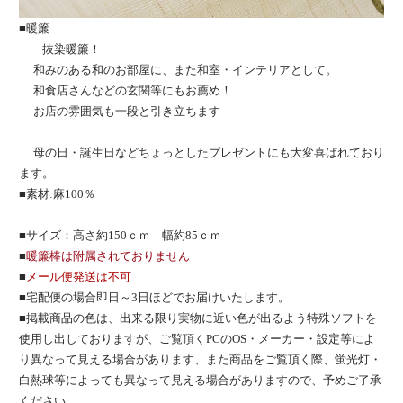
■暖簾
抜染暖簾！
和みのある和のお部屋に、また和室・インテリアとして。
和食店さんなどの玄関等にもお薦め！
お店の雰囲気も一段と引き立ちます
母の日・誕生日などちょっとしたプレゼントにも大変喜ばれており
ます。
■素材:麻100％
■サイズ：高さ約150ｃｍ 幅約85ｃｍ
■
暖簾棒は附属されておりません
■
メール便発送は不可
■宅配便の場合即日～3日ほどでお届けいたします。
■掲載商品の色は、出来る限り実物に近い色が出るよう特殊ソフトを
使用し出しておりますが、ご覧頂くPCのOS・メーカー・設定等によ
り異なって見える場合があります、また商品をご覧頂く際、蛍光灯・
白熱球等によっても異なって見える場合がありますので、予めご了承
ください。