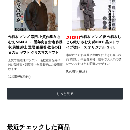
作務衣 メンズ 宗門-上質作務衣 さ
作務衣 メンズ 夏 作務衣し
むえ S/M/L/LL 通年向き生地 作務
じら織り さむえ 綿100％ 黒ストラ
衣 男性 紳士 還暦 部屋着 敬老の日
イプ襟レース オリジナル Ｓ-7Ｌ
父の日 ギフト クリスマスギフト
素材にこだわり甚平生地で仕上げた春～秋
向で涼しい高品質素材、甚平で大人気の襟
上質で機能性バツグン、色数豊富な綿10
レースを付けたお洒落なデザイン
0％,普段着・部屋着・作業着等にご使用頂
けます
9,900円(税込)
12,980円(税込)
もっと見る
最近チェックした商品