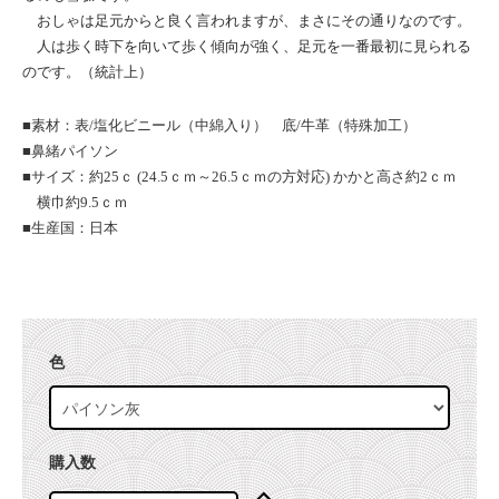
おしゃは足元からと良く言われますが、まさにその通りなのです。
人は歩く時下を向いて歩く傾向が強く、足元を一番最初に見られる
のです。（統計上）
■素材：表/塩化ビニール（中綿入り） 底/牛革（特殊加工）
■鼻緒パイソン
■サイズ：約25ｃ (24.5ｃｍ～26.5ｃｍの方対応) かかと高さ約2ｃｍ
横巾約9.5ｃｍ
■生産国：日本
色
購入数