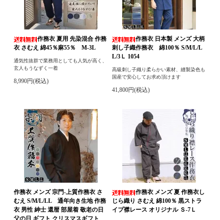
作務衣 夏用 先染混合 作務
作務衣 日本製 メンズ 大柄
衣 さむえ 綿45％麻55％ M-3L
刺し子織作務衣 綿100％ S/M/L/L
L/3Ｌ 1054
通気性抜群で業務用としても人気が高く、
玄人もうなずく一着
高級刺し子織り柔らかい素材、縫製染色も
国産で安心してお求め頂けます
8,990円(税込)
41,800円(税込)
作務衣 メンズ 宗門-上質作務衣 さ
作務衣 メンズ 夏 作務衣し
むえ S/M/L/LL 通年向き生地 作務
じら織り さむえ 綿100％ 黒ストラ
衣 男性 紳士 還暦 部屋着 敬老の日
イプ襟レース オリジナル Ｓ-7Ｌ
父の日 ギフト クリスマスギフト