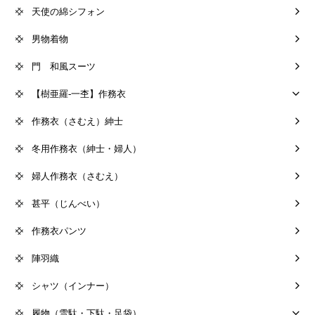
天使の綿シフォン
男物着物
門 和風スーツ
【樹亜羅-一杢】作務衣
作務衣（さむえ）紳士
冬用作務衣（紳士・婦人）
婦人作務衣（さむえ）
甚平（じんべい）
作務衣パンツ
陣羽織
シャツ（インナー）
履物（雪駄・下駄・足袋）