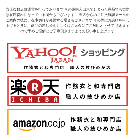
当店複数店舗運営を行っております その為購入出来てしまった商品でも実際
は在庫切れになっている場合もございます。 当方からのご注文確認メールの
ご案内の後に、在庫切れが発覚する場合もございます その際はお詫びを申し
上げると共に、商品の差し替えもしくはご返金にてご対応とさせて 頂きます
ので予めご理解とご了承頂きますようお願い申し上げます