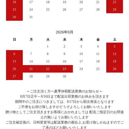
16
17
18
19
20
21
22
23
24
25
26
27
28
29
30
31
2026年9月
日
月
火
水
木
金
土
1
2
3
4
5
6
7
8
9
10
11
12
13
14
15
16
17
18
19
20
21
22
23
24
25
26
27
28
29
30
＝ご注文頂く方へ夏季休暇配送業務のお知らせ＝
8月7日正午～8/16日まで配送出荷業務のお休みを頂きます
期間中のご注文につきましては、8/17日から順次発送となります
ご不便をお掛け致しますがどうぞよろしくお願いいたします
贈り物としてご注文頂きますお客様におかれましては 配送ご指定日のお間違
えの無いようお願いいたします
ご注文確定後の、日時変更等は配送業務の都合上 お受け致しかねますのでご
了承のほどお願いいたします