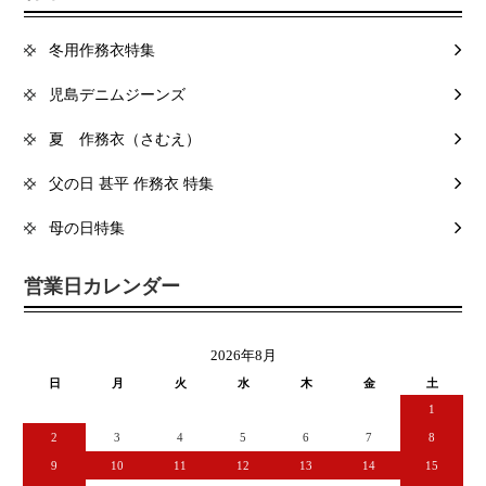
冬用作務衣特集
児島デニムジーンズ
夏 作務衣（さむえ）
父の日 甚平 作務衣 特集
母の日特集
営業日カレンダー
2026年8月
日
月
火
水
木
金
土
1
2
3
4
5
6
7
8
9
10
11
12
13
14
15