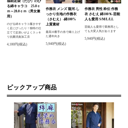
福助足袋（たび）のび
る綿キャラコ 25.0ｃ
作務衣 メンズ 龍河-し
作務衣 男性 粋伝 作務
ｍ～28.0ｃｍ（男女兼
っかり生地の作務衣
衣 さむえ 綿100％-芸能
用）
（さむえ）-綿100%
人も愛用 S/M/L/LL
上質素材
のびる綿キャラコ履きやす
芸能人も愛用で業務用とし
く足にぴったり！独特の仕
ても大変人気があります
最高10番手の糸で織り上げ
立てで足添いがよくスッキ
た通年向き
リ抗菌消臭加工済
5,940円(税込)
5,940円(税込)
4,180円(税込)
ピックアップ商品