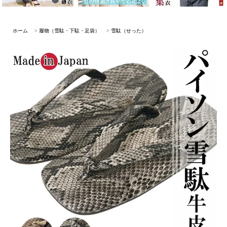
ホーム
>
履物（雪駄・下駄・足袋）
>
雪駄（せった）