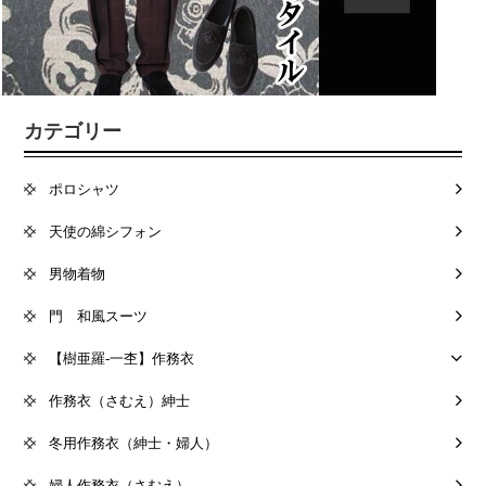
カテゴリー
ポロシャツ
天使の綿シフォン
男物着物
門 和風スーツ
【樹亜羅-一杢】作務衣
作務衣（さむえ）紳士
冬用作務衣（紳士・婦人）
婦人作務衣（さむえ）