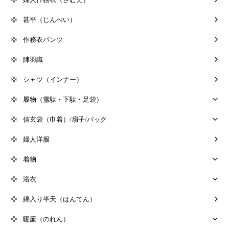
甚平（じんべい）
作務衣パンツ
陣羽織
シャツ（インナー）
履物（雪駄・下駄・足袋）
信玄袋（巾着）/扇子/バック
婦人洋服
着物
浴衣
綿入り半天（はんてん）
暖簾（のれん）