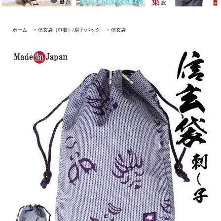
ホーム
>
信玄袋（巾着）/扇子/バック
>
信玄袋