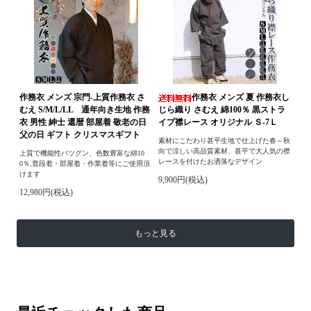
作務衣 メンズ 宗門-上質作務衣 さ
作務衣 メンズ 夏 作務衣し
むえ S/M/L/LL 通年向き生地 作務
じら織り さむえ 綿100％ 黒ストラ
衣 男性 紳士 還暦 部屋着 敬老の日
イプ襟レース オリジナル Ｓ-7Ｌ
父の日 ギフト クリスマスギフト
素材にこだわり甚平生地で仕上げた春～秋
向で涼しい高品質素材、甚平で大人気の襟
上質で機能性バツグン、色数豊富な綿10
レースを付けたお洒落なデザイン
0％,普段着・部屋着・作業着等にご使用頂
けます
9,900円(税込)
12,980円(税込)
もっと見る