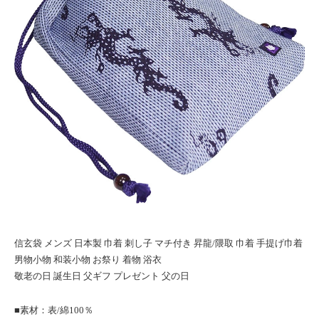
信玄袋 メンズ 日本製 巾着 刺し子 マチ付き 昇龍/隈取 巾着 手提げ巾着
男物小物 和装小物 お祭り 着物 浴衣
敬老の日 誕生日 父ギフ プレゼント 父の日
■素材：表/綿100％