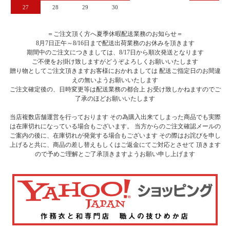
27
28
29
30
＝ご注文頂く方へ夏季休暇配送業務のお知らせ＝
8月7日正午～8/16日まで配送出荷業務のお休みを頂きます
期間中のご注文につきましては、8/17日から順次発送となります
ご不便をお掛け致しますがどうぞよろしくお願いいたします
贈り物としてご注文頂きますお客様におかれましては 配送ご指定日のお間違
えの無いようお願いいたします
ご注文確定後の、日時変更等は配送業務の都合上 お受け致しかねますのでご
了承のほどお願いいたします
当店複数店舗運営を行っております その為購入出来てしまった商品でも実際
は在庫切れになっている場合もございます。 当方からのご注文確認メールの
ご案内の後に、在庫切れが発覚する場合もございます その際はお詫びを申し
上げると共に、商品の差し替えもしくはご返金にてご対応とさせて 頂きます
ので予めご理解とご了承頂きますようお願い申し上げます