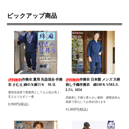
ピックアップ商品
作務衣 夏用 先染混合 作務
作務衣 日本製 メンズ 大柄
衣 さむえ 綿45％麻55％ M-3L
刺し子織作務衣 綿100％ S/M/L/L
L/3Ｌ 1054
通気性抜群で業務用としても人気が高く、
玄人もうなずく一着
高級刺し子織り柔らかい素材、縫製染色も
国産で安心してお求め頂けます
8,990円(税込)
41,800円(税込)