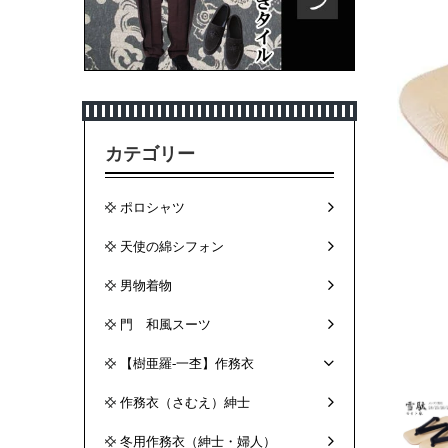
カテゴリー
ポロシャツ
天使の綿シフォン
男物着物
門 和風スーツ
【樹亜羅-一杢】作務衣
作務衣（さむえ）紳士
冬用作務衣（紳士・婦人）