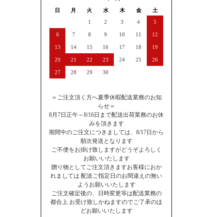
日
月
火
水
木
金
土
1
2
3
4
5
6
7
8
9
10
11
12
13
14
15
16
17
18
19
20
21
22
23
24
25
26
27
28
29
30
＝ご注文頂く方へ夏季休暇配送業務のお知
らせ＝
8月7日正午～8/16日まで配送出荷業務のお休
みを頂きます
期間中のご注文につきましては、8/17日から
順次発送となります
ご不便をお掛け致しますがどうぞよろしく
お願いいたします
贈り物としてご注文頂きますお客様におか
れましては 配送ご指定日のお間違えの無い
ようお願いいたします
ご注文確定後の、日時変更等は配送業務の
都合上 お受け致しかねますのでご了承のほ
どお願いいたします