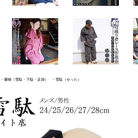
>
履物（雪駄・下駄・足袋）
>
雪駄（せった）