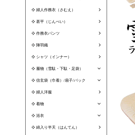
婦人作務衣（さむえ）
甚平（じんべい）
作務衣パンツ
陣羽織
シャツ（インナー）
履物（雪駄・下駄・足袋）
信玄袋（巾着）/扇子/バック
婦人洋服
着物
浴衣
綿入り半天（はんてん）