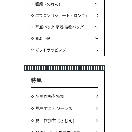
暖簾（のれん）
エプロン（ショート・ロング）
草履バック/草履/着物バッグ
和装小物
ギフトラッピング
特集
冬用作務衣特集
児島デニムジーンズ
夏 作務衣（さむえ）