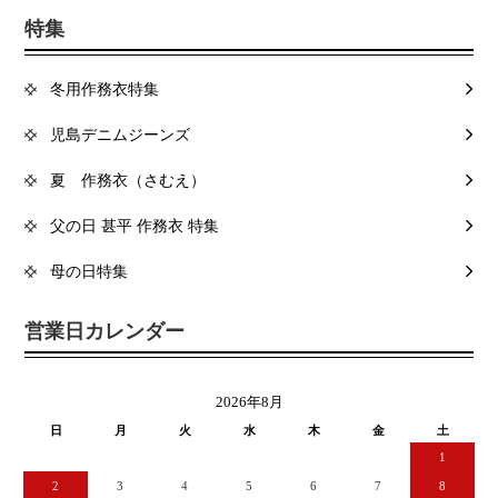
特集
冬用作務衣特集
児島デニムジーンズ
夏 作務衣（さむえ）
父の日 甚平 作務衣 特集
母の日特集
営業日カレンダー
2026年8月
日
月
火
水
木
金
土
1
2
3
4
5
6
7
8