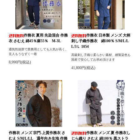
作務衣 夏用 先染混合 作務
作務衣 日本製 メンズ 大柄
衣 さむえ 綿45％麻55％ M-3L
刺し子織作務衣 綿100％ S/M/L/L
L/3Ｌ 1054
通気性抜群で業務用としても人気が高く、
玄人もうなずく一着
高級刺し子織り柔らかい素材、縫製染色も
国産で安心してお求め頂けます
8,990円(税込)
41,800円(税込)
作務衣 メンズ 宗門-上質作務衣 さ
作務衣 メンズ 夏 作務衣し
むえ S/M/L/LL 通年向き生地 作務
じら織り さむえ 綿100％ 黒ストラ