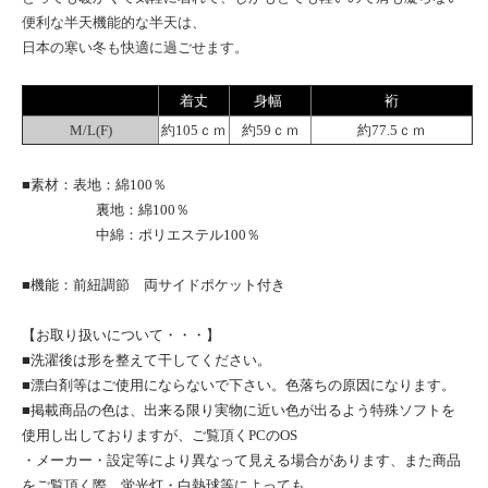
便利な半天機能的な半天は、
日本の寒い冬も快適に過ごせます。
着丈
身幅
裄
M/L(F)
約105ｃｍ
約59ｃｍ
約77.5ｃｍ
■素材：表地：綿100％
裏地：綿100％
中綿：ポリエステル100％
■機能：前紐調節 両サイドポケット付き
【お取り扱いについて・・・】
■洗濯後は形を整えて干してください。
■漂白剤等はご使用にならないで下さい。色落ちの原因になります。
■掲載商品の色は、出来る限り実物に近い色が出るよう特殊ソフトを
使用し出しておりますが、ご覧頂くPCのOS
・メーカー・設定等により異なって見える場合があります、また商品
をご覧頂く際、蛍光灯・白熱球等によっても