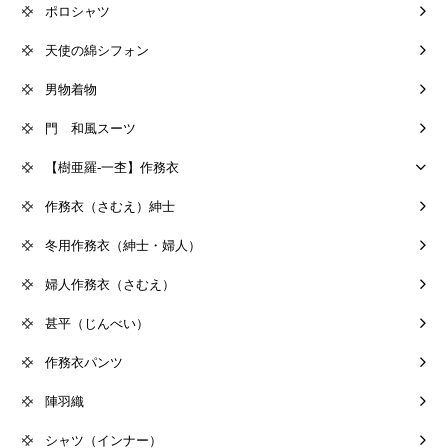
ポロシャツ
天使の綿シフォン
男物着物
門 和風スーツ
【樹亜羅-一杢】作務衣
作務衣（さむえ）紳士
冬用作務衣（紳士・婦人）
婦人作務衣（さむえ）
甚平（じんべい）
作務衣パンツ
陣羽織
シャツ（インナー）