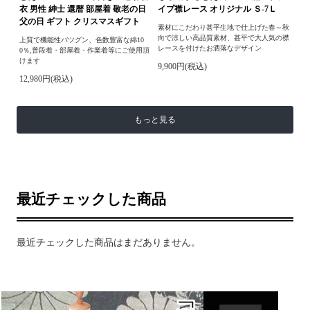
衣 男性 紳士 還暦 部屋着 敬老の日
イプ襟レース オリジナル Ｓ-7Ｌ
父の日 ギフト クリスマスギフト
素材にこだわり甚平生地で仕上げた春～秋
向で涼しい高品質素材、甚平で大人気の襟
上質で機能性バツグン、色数豊富な綿10
レースを付けたお洒落なデザイン
0％,普段着・部屋着・作業着等にご使用頂
けます
9,900円(税込)
12,980円(税込)
もっと見る
最近チェックした商品
最近チェックした商品はまだありません。