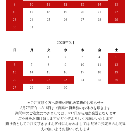
9
10
11
12
13
14
15
16
17
18
19
20
21
22
23
24
25
26
27
28
29
30
31
2026年9月
日
月
火
水
木
金
土
1
2
3
4
5
6
7
8
9
10
11
12
13
14
15
16
17
18
19
20
21
22
23
24
25
26
27
28
29
30
＝ご注文頂く方へ夏季休暇配送業務のお知らせ＝
8月7日正午～8/16日まで配送出荷業務のお休みを頂きます
期間中のご注文につきましては、8/17日から順次発送となります
ご不便をお掛け致しますがどうぞよろしくお願いいたします
贈り物としてご注文頂きますお客様におかれましては 配送ご指定日のお間違
えの無いようお願いいたします