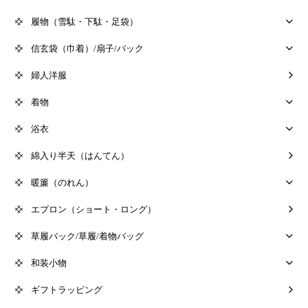
履物（雪駄・下駄・足袋）
信玄袋（巾着）/扇子/バック
婦人洋服
着物
浴衣
綿入り半天（はんてん）
暖簾（のれん）
エプロン（ショート・ロング）
草履バック/草履/着物バッグ
和装小物
ギフトラッピング