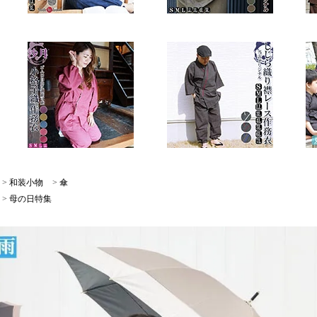
>
和装小物
>
傘
>
母の日特集