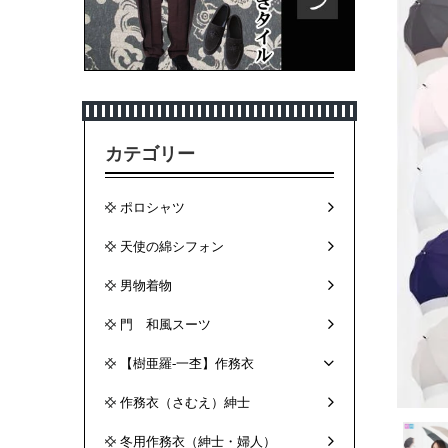
カテゴリー
ポロシャツ
天使の綿シフォン
男物着物
門 和風スーツ
【樹亜羅-一杢】作務衣
作務衣（さむえ）紳士
冬用作務衣（紳士・婦人）