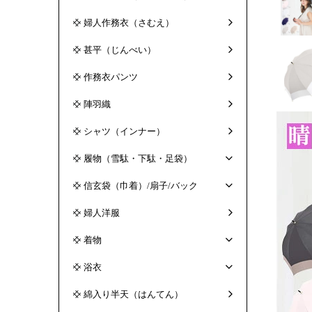
婦人作務衣（さむえ）
甚平（じんべい）
作務衣パンツ
陣羽織
シャツ（インナー）
履物（雪駄・下駄・足袋）
信玄袋（巾着）/扇子/バック
婦人洋服
着物
浴衣
綿入り半天（はんてん）