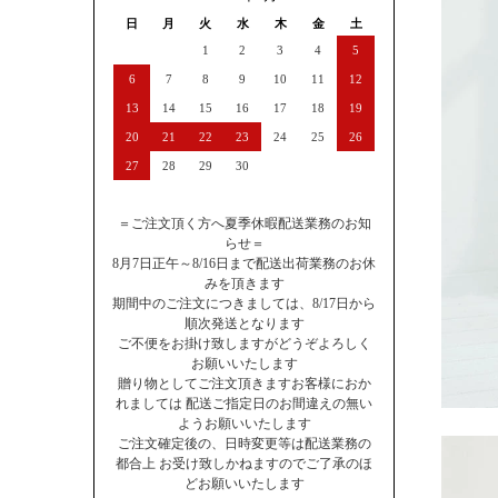
日
月
火
水
木
金
土
1
2
3
4
5
6
7
8
9
10
11
12
13
14
15
16
17
18
19
20
21
22
23
24
25
26
27
28
29
30
＝ご注文頂く方へ夏季休暇配送業務のお知
らせ＝
8月7日正午～8/16日まで配送出荷業務のお休
みを頂きます
期間中のご注文につきましては、8/17日から
順次発送となります
ご不便をお掛け致しますがどうぞよろしく
お願いいたします
贈り物としてご注文頂きますお客様におか
れましては 配送ご指定日のお間違えの無い
ようお願いいたします
ご注文確定後の、日時変更等は配送業務の
都合上 お受け致しかねますのでご了承のほ
どお願いいたします