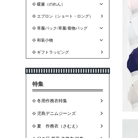
暖簾（のれん）
エプロン（ショート・ロング）
草履バック/草履/着物バッグ
和装小物
ギフトラッピング
特集
冬用作務衣特集
児島デニムジーンズ
夏 作務衣（さむえ）