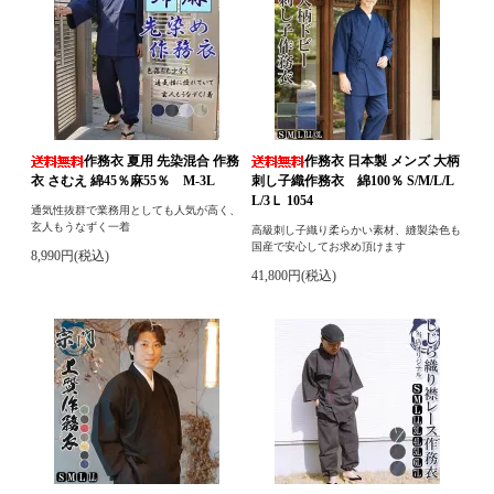
作務衣 夏用 先染混合 作務
作務衣 日本製 メンズ 大柄
衣 さむえ 綿45％麻55％ M-3L
刺し子織作務衣 綿100％ S/M/L/L
L/3Ｌ 1054
通気性抜群で業務用としても人気が高く、
玄人もうなずく一着
高級刺し子織り柔らかい素材、縫製染色も
国産で安心してお求め頂けます
8,990円(税込)
41,800円(税込)