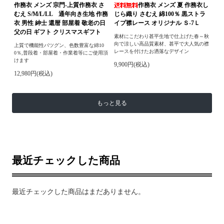
作務衣 メンズ 宗門-上質作務衣 さ
作務衣 メンズ 夏 作務衣し
むえ S/M/L/LL 通年向き生地 作務
じら織り さむえ 綿100％ 黒ストラ
衣 男性 紳士 還暦 部屋着 敬老の日
イプ襟レース オリジナル Ｓ-7Ｌ
父の日 ギフト クリスマスギフト
素材にこだわり甚平生地で仕上げた春～秋
向で涼しい高品質素材、甚平で大人気の襟
上質で機能性バツグン、色数豊富な綿10
レースを付けたお洒落なデザイン
0％,普段着・部屋着・作業着等にご使用頂
けます
9,900円(税込)
12,980円(税込)
もっと見る
最近チェックした商品
最近チェックした商品はまだありません。