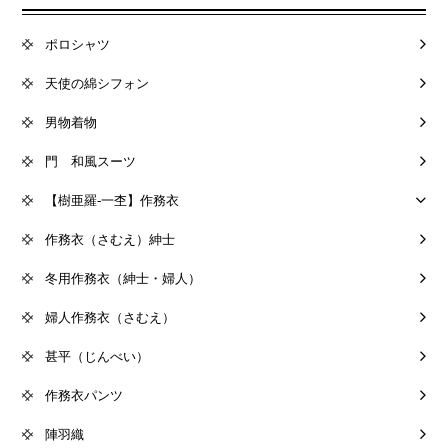
ポロシャツ
天使の綿シフォン
男物着物
門 和風スーツ
【樹亜羅-一杢】作務衣
作務衣（さむえ）紳士
冬用作務衣（紳士・婦人）
婦人作務衣（さむえ）
甚平（じんべい）
作務衣パンツ
陣羽織