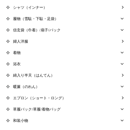
シャツ（インナー）
履物（雪駄・下駄・足袋）
信玄袋（巾着）/扇子/バック
婦人洋服
着物
浴衣
綿入り半天（はんてん）
暖簾（のれん）
エプロン（ショート・ロング）
草履バック/草履/着物バッグ
和装小物