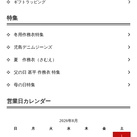
ギフトラッピング
特集
冬用作務衣特集
児島デニムジーンズ
夏 作務衣（さむえ）
父の日 甚平 作務衣 特集
母の日特集
営業日カレンダー
2026年8月
日
月
火
水
木
金
土
1