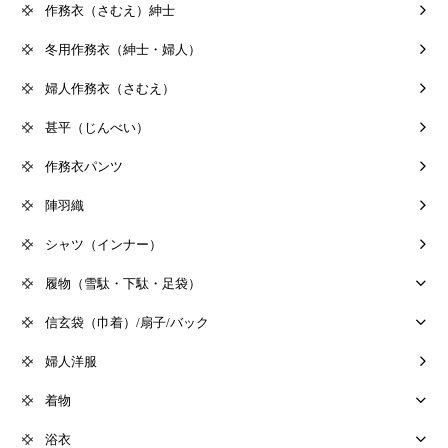
作務衣（さむえ）紳士
冬用作務衣（紳士・婦人）
婦人作務衣（さむえ）
甚平（じんべい）
作務衣パンツ
陣羽織
シャツ（インナー）
履物（雪駄・下駄・足袋）
信玄袋（巾着）/扇子/バック
婦人洋服
着物
浴衣