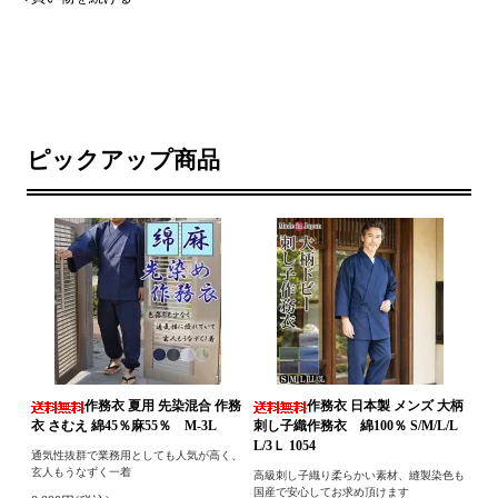
ピックアップ商品
作務衣 夏用 先染混合 作務
作務衣 日本製 メンズ 大柄
衣 さむえ 綿45％麻55％ M-3L
刺し子織作務衣 綿100％ S/M/L/L
L/3Ｌ 1054
通気性抜群で業務用としても人気が高く、
玄人もうなずく一着
高級刺し子織り柔らかい素材、縫製染色も
国産で安心してお求め頂けます