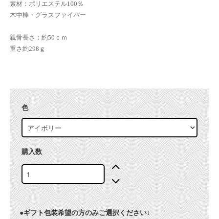
素材：ポリエステル100％
木中棒・グラスファイバー
親骨長さ：約50ｃｍ
重さ約298ｇ
色
購入数
●ギフト包装希望の方のみご選択ください↓