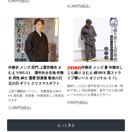
8,990円(税込)
41,800円(税込)
作務衣 メンズ 宗門-上質作務衣 さ
作務衣 メンズ 夏 作務衣し
むえ S/M/L/LL 通年向き生地 作務
じら織り さむえ 綿100％ 黒ストラ
衣 男性 紳士 還暦 部屋着 敬老の日
イプ襟レース オリジナル Ｓ-7Ｌ
父の日 ギフト クリスマスギフト
素材にこだわり甚平生地で仕上げた春～秋
向で涼しい高品質素材、甚平で大人気の襟
上質で機能性バツグン、色数豊富な綿10
レースを付けたお洒落なデザイン
0％,普段着・部屋着・作業着等にご使用頂
けます
9,900円(税込)
12,980円(税込)
もっと見る