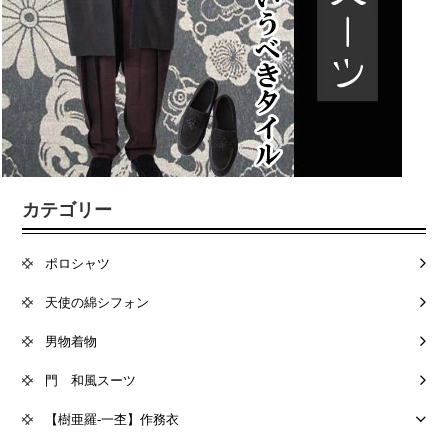
カテゴリー
ポロシャツ
天使の綿シフォン
男物着物
門 和風スーツ
【樹亜羅-一杢】作務衣