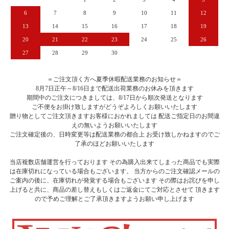
6
7
8
9
10
11
12
13
14
15
16
17
18
19
20
21
22
23
24
25
26
27
28
29
30
＝ご注文頂く方へ夏季休暇配送業務のお知らせ＝
8月7日正午～8/16日まで配送出荷業務のお休みを頂きます
期間中のご注文につきましては、8/17日から順次発送となります
ご不便をお掛け致しますがどうぞよろしくお願いいたします
贈り物としてご注文頂きますお客様におかれましては 配送ご指定日のお間違
えの無いようお願いいたします
ご注文確定後の、日時変更等は配送業務の都合上 お受け致しかねますのでご
了承のほどお願いいたします
当店複数店舗運営を行っております その為購入出来てしまった商品でも実際
は在庫切れになっている場合もございます。 当方からのご注文確認メールの
ご案内の後に、在庫切れが発覚する場合もございます その際はお詫びを申し
上げると共に、商品の差し替えもしくはご返金にてご対応とさせて 頂きます
ので予めご理解とご了承頂きますようお願い申し上げます