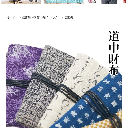
ホーム
>
信玄袋（巾着）/扇子/バック
>
信玄袋