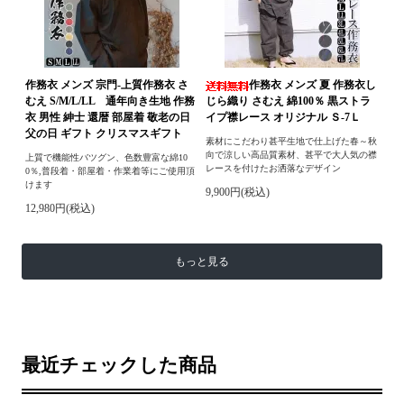
作務衣 メンズ 宗門-上質作務衣 さ
作務衣 メンズ 夏 作務衣し
むえ S/M/L/LL 通年向き生地 作務
じら織り さむえ 綿100％ 黒ストラ
衣 男性 紳士 還暦 部屋着 敬老の日
イプ襟レース オリジナル Ｓ-7Ｌ
父の日 ギフト クリスマスギフト
素材にこだわり甚平生地で仕上げた春～秋
向で涼しい高品質素材、甚平で大人気の襟
上質で機能性バツグン、色数豊富な綿10
レースを付けたお洒落なデザイン
0％,普段着・部屋着・作業着等にご使用頂
けます
9,900円(税込)
12,980円(税込)
もっと見る
最近チェックした商品