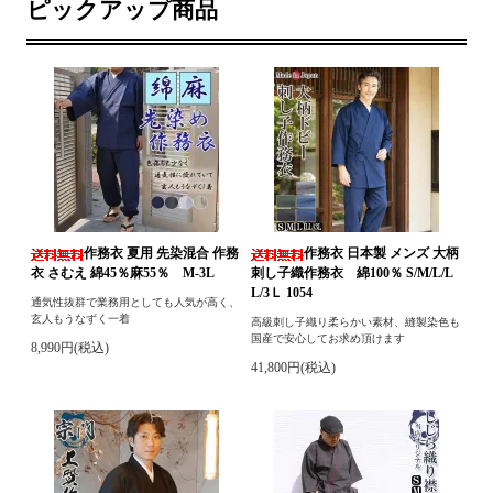
ピックアップ商品
作務衣 夏用 先染混合 作務
作務衣 日本製 メンズ 大柄
衣 さむえ 綿45％麻55％ M-3L
刺し子織作務衣 綿100％ S/M/L/L
L/3Ｌ 1054
通気性抜群で業務用としても人気が高く、
玄人もうなずく一着
高級刺し子織り柔らかい素材、縫製染色も
国産で安心してお求め頂けます
8,990円(税込)
41,800円(税込)