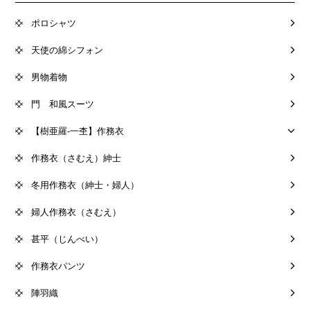
ポロシャツ
天使の綿シフォン
男物着物
門 和風スーツ
【樹亜羅-一杢】作務衣
作務衣（さむえ）紳士
冬用作務衣（紳士・婦人）
婦人作務衣（さむえ）
甚平（じんべい）
作務衣パンツ
陣羽織