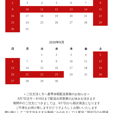
2
3
4
5
6
7
8
9
10
11
12
13
14
15
16
17
18
19
20
21
22
23
24
25
26
27
28
29
30
31
2026年9月
日
月
火
水
木
金
土
1
2
3
4
5
6
7
8
9
10
11
12
13
14
15
16
17
18
19
20
21
22
23
24
25
26
27
28
29
30
＝ご注文頂く方へ夏季休暇配送業務のお知らせ＝
8月7日正午～8/16日まで配送出荷業務のお休みを頂きます
期間中のご注文につきましては、8/17日から順次発送となります
ご不便をお掛け致しますがどうぞよろしくお願いいたします
贈り物としてご注文頂きますお客様におかれましては 配送ご指定日のお間違