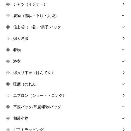
シャツ（インナー）
履物（雪駄・下駄・足袋）
信玄袋（巾着）/扇子/バック
婦人洋服
着物
浴衣
綿入り半天（はんてん）
暖簾（のれん）
エプロン（ショート・ロング）
草履バック/草履/着物バッグ
和装小物
ギフトラッピング