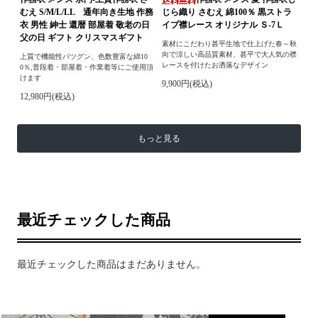
むえ S/M/L/LL 通年向き生地 作務
じら織り さむえ 綿100％ 黒ストラ
衣 男性 紳士 還暦 部屋着 敬老の日
イプ襟レース オリジナル Ｓ-7Ｌ
父の日 ギフト クリスマスギフト
素材にこだわり甚平生地で仕上げた春～秋
向で涼しい高品質素材、甚平で大人気の襟
上質で機能性バツグン、色数豊富な綿10
レースを付けたお洒落なデザイン
0％,普段着・部屋着・作業着等にご使用頂
けます
9,900円(税込)
12,980円(税込)
もっと見る
最近チェックした商品
最近チェックした商品はまだありません。