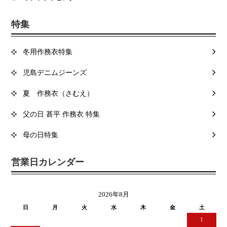
特集
冬用作務衣特集
児島デニムジーンズ
夏 作務衣（さむえ）
父の日 甚平 作務衣 特集
母の日特集
営業日カレンダー
2026年8月
日
月
火
水
木
金
土
1