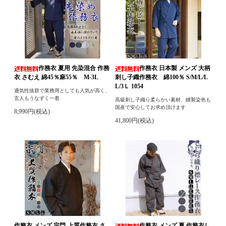
作務衣 夏用 先染混合 作務
作務衣 日本製 メンズ 大柄
衣 さむえ 綿45％麻55％ M-3L
刺し子織作務衣 綿100％ S/M/L/L
L/3Ｌ 1054
通気性抜群で業務用としても人気が高く、
玄人もうなずく一着
高級刺し子織り柔らかい素材、縫製染色も
国産で安心してお求め頂けます
8,990円(税込)
41,800円(税込)
作務衣 メンズ 宗門-上質作務衣 さ
作務衣 メンズ 夏 作務衣し