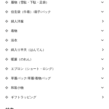
履物（雪駄・下駄・足袋）
信玄袋（巾着）/扇子/バック
婦人洋服
着物
浴衣
綿入り半天（はんてん）
暖簾（のれん）
エプロン（ショート・ロング）
草履バック/草履/着物バッグ
和装小物
ギフトラッピング