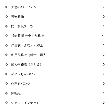
天使の綿シフォン
男物着物
門 和風スーツ
【樹亜羅-一杢】作務衣
作務衣（さむえ）紳士
冬用作務衣（紳士・婦人）
婦人作務衣（さむえ）
甚平（じんべい）
作務衣パンツ
陣羽織
シャツ（インナー）