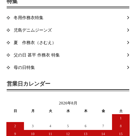
特集
冬用作務衣特集
児島デニムジーンズ
夏 作務衣（さむえ）
父の日 甚平 作務衣 特集
母の日特集
営業日カレンダー
2026年8月
日
月
火
水
木
金
土
1
2
3
4
5
6
7
8
9
10
11
12
13
14
15