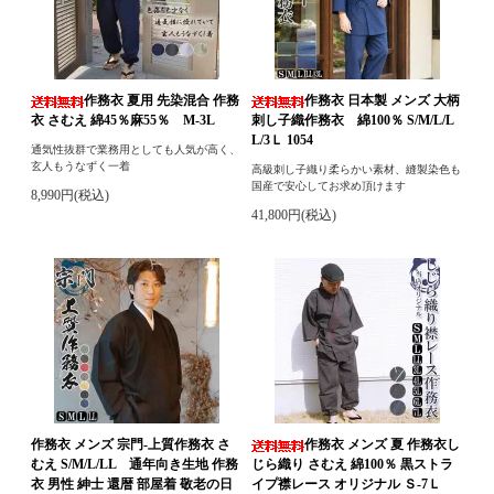
作務衣 夏用 先染混合 作務
作務衣 日本製 メンズ 大柄
衣 さむえ 綿45％麻55％ M-3L
刺し子織作務衣 綿100％ S/M/L/L
L/3Ｌ 1054
通気性抜群で業務用としても人気が高く、
玄人もうなずく一着
高級刺し子織り柔らかい素材、縫製染色も
国産で安心してお求め頂けます
8,990円(税込)
41,800円(税込)
作務衣 メンズ 宗門-上質作務衣 さ
作務衣 メンズ 夏 作務衣し
むえ S/M/L/LL 通年向き生地 作務
じら織り さむえ 綿100％ 黒ストラ
衣 男性 紳士 還暦 部屋着 敬老の日
イプ襟レース オリジナル Ｓ-7Ｌ