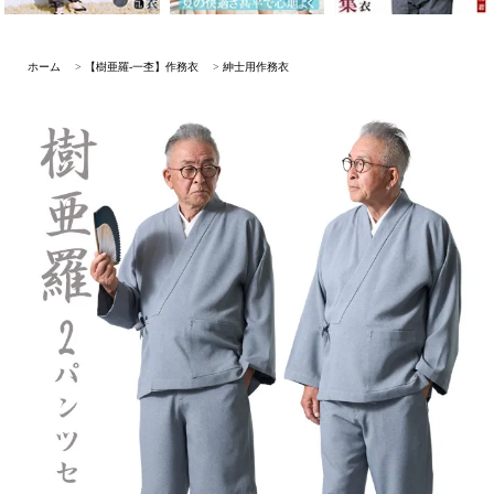
ホーム
>
【樹亜羅-一杢】作務衣
>
紳士用作務衣