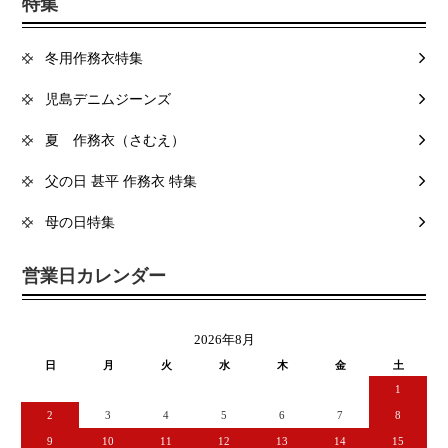
特集
冬用作務衣特集
児島デニムジーンズ
夏 作務衣（さむえ）
父の日 甚平 作務衣 特集
母の日特集
営業日カレンダー
2026年8月
日
月
火
水
木
金
土
1
2
3
4
5
6
7
8
9
10
11
12
13
14
15