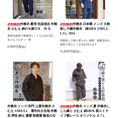
作務衣 夏用 先染混合 作務
作務衣 日本製 メンズ 大柄
衣 さむえ 綿45％麻55％ M-3L
刺し子織作務衣 綿100％ S/M/L/L
L/3Ｌ 1054
通気性抜群で業務用としても人気が高く、
玄人もうなずく一着
高級刺し子織り柔らかい素材、縫製染色も
国産で安心してお求め頂けます
8,990円(税込)
41,800円(税込)
作務衣 メンズ 宗門-上質作務衣 さ
作務衣 メンズ 夏 作務衣し
むえ S/M/L/LL 通年向き生地 作務
じら織り さむえ 綿100％ 黒ストラ
衣 男性 紳士 還暦 部屋着 敬老の日
イプ襟レース オリジナル Ｓ-7Ｌ