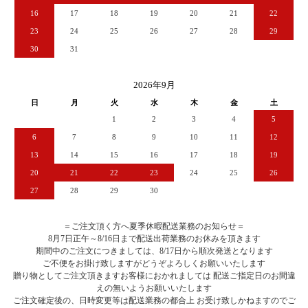
16
17
18
19
20
21
22
23
24
25
26
27
28
29
30
31
2026年9月
日
月
火
水
木
金
土
1
2
3
4
5
6
7
8
9
10
11
12
13
14
15
16
17
18
19
20
21
22
23
24
25
26
27
28
29
30
＝ご注文頂く方へ夏季休暇配送業務のお知らせ＝
8月7日正午～8/16日まで配送出荷業務のお休みを頂きます
期間中のご注文につきましては、8/17日から順次発送となります
ご不便をお掛け致しますがどうぞよろしくお願いいたします
贈り物としてご注文頂きますお客様におかれましては 配送ご指定日のお間違
えの無いようお願いいたします
ご注文確定後の、日時変更等は配送業務の都合上 お受け致しかねますのでご