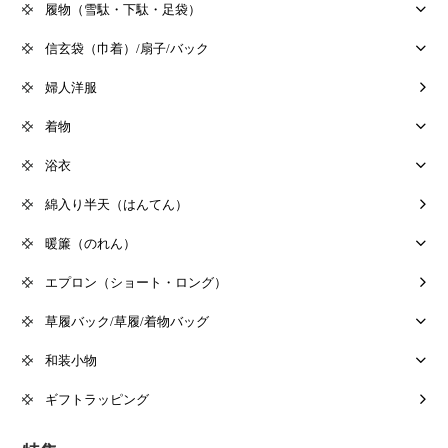
履物（雪駄・下駄・足袋）
信玄袋（巾着）/扇子/バック
婦人洋服
着物
浴衣
綿入り半天（はんてん）
暖簾（のれん）
エプロン（ショート・ロング）
草履バック/草履/着物バッグ
和装小物
ギフトラッピング