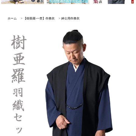
ホーム
>
【樹亜羅-一杢】作務衣
>
紳士用作務衣