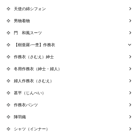
天使の綿シフォン
男物着物
門 和風スーツ
【樹亜羅-一杢】作務衣
作務衣（さむえ）紳士
冬用作務衣（紳士・婦人）
婦人作務衣（さむえ）
甚平（じんべい）
作務衣パンツ
陣羽織
シャツ（インナー）