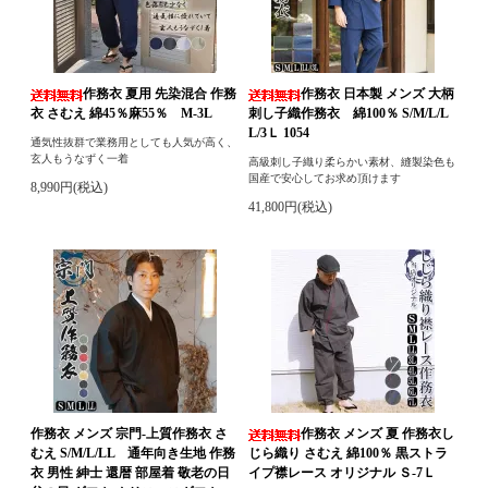
作務衣 夏用 先染混合 作務
作務衣 日本製 メンズ 大柄
衣 さむえ 綿45％麻55％ M-3L
刺し子織作務衣 綿100％ S/M/L/L
L/3Ｌ 1054
通気性抜群で業務用としても人気が高く、
玄人もうなずく一着
高級刺し子織り柔らかい素材、縫製染色も
国産で安心してお求め頂けます
8,990円(税込)
41,800円(税込)
作務衣 メンズ 宗門-上質作務衣 さ
作務衣 メンズ 夏 作務衣し
むえ S/M/L/LL 通年向き生地 作務
じら織り さむえ 綿100％ 黒ストラ
衣 男性 紳士 還暦 部屋着 敬老の日
イプ襟レース オリジナル Ｓ-7Ｌ