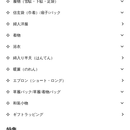
履物（雪駄・下駄・足袋）
信玄袋（巾着）/扇子/バック
婦人洋服
着物
浴衣
綿入り半天（はんてん）
暖簾（のれん）
エプロン（ショート・ロング）
草履バック/草履/着物バッグ
和装小物
ギフトラッピング
特集