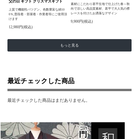
父の日 ギフト クリスマスギフト
素材にこだわり甚平生地で仕上げた春～秋
向で涼しい高品質素材、甚平で大人気の襟
上質で機能性バツグン、色数豊富な綿10
レースを付けたお洒落なデザイン
0％,普段着・部屋着・作業着等にご使用頂
けます
9,900円(税込)
12,980円(税込)
もっと見る
最近チェックした商品
最近チェックした商品はまだありません。