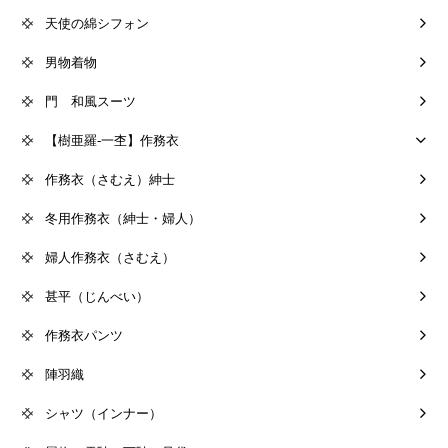
天使の綿シフォン
男物着物
門 和風スーツ
【樹亜羅-一杢】作務衣
作務衣（さむえ）紳士
冬用作務衣（紳士・婦人）
婦人作務衣（さむえ）
甚平（じんべい）
作務衣パンツ
陣羽織
シャツ（インナー）