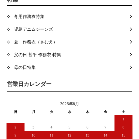
冬用作務衣特集
児島デニムジーンズ
夏 作務衣（さむえ）
父の日 甚平 作務衣 特集
母の日特集
営業日カレンダー
2026年8月
日
月
火
水
木
金
土
1
2
3
4
5
6
7
8
9
10
11
12
13
14
15