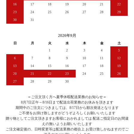
16
17
18
19
20
21
22
23
24
25
26
27
28
29
30
31
2026年9月
日
月
火
水
木
金
土
1
2
3
4
5
6
7
8
9
10
11
12
13
14
15
16
17
18
19
20
21
22
23
24
25
26
27
28
29
30
＝ご注文頂く方へ夏季休暇配送業務のお知らせ＝
8月7日正午～8/16日まで配送出荷業務のお休みを頂きます
期間中のご注文につきましては、8/17日から順次発送となります
ご不便をお掛け致しますがどうぞよろしくお願いいたします
贈り物としてご注文頂きますお客様におかれましては 配送ご指定日のお間違
えの無いようお願いいたします
ご注文確定後の、日時変更等は配送業務の都合上 お受け致しかねますのでご