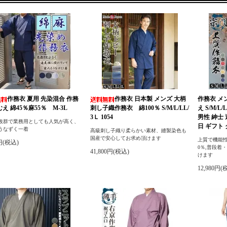
作務衣 夏用 先染混合 作務
作務衣 日本製 メンズ 大柄
作務衣 メ
むえ 綿45％麻55％ M-3L
刺し子織作務衣 綿100％ S/M/L/LL/
え S/M/
3Ｌ 1054
男性 紳士
抜群で業務用としても人気が高く、
日 ギフト
うなずく一着
高級刺し子織り柔らかい素材、縫製染色も
国産で安心してお求め頂けます
上質で機能性
0円(税込)
0％,普段着
41,800円(税込)
けます
12,980円(