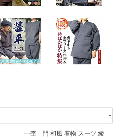
一杢 門 和風 着物 スーツ 綾