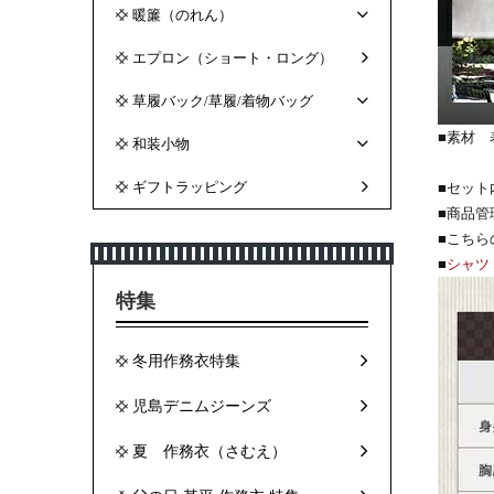
暖簾（のれん）
エプロン（ショート・ロング）
草履バック/草履/着物バッグ
■素材 
和装小物
裏
ギフトラッピング
■セット
■商品管
■こち
■
シャツ
特集
冬用作務衣特集
児島デニムジーンズ
夏 作務衣（さむえ）