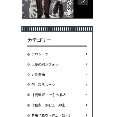
カテゴリー
ポロシャツ
天使の綿シフォン
男物着物
門 和風スーツ
【樹亜羅-一杢】作務衣
作務衣（さむえ）紳士
冬用作務衣（紳士・婦人）