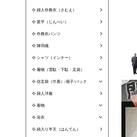
婦人作務衣（さむえ）
甚平（じんべい）
作務衣パンツ
陣羽織
シャツ（インナー）
履物（雪駄・下駄・足袋）
信玄袋（巾着）/扇子/バック
婦人洋服
着物
浴衣
綿入り半天（はんてん）