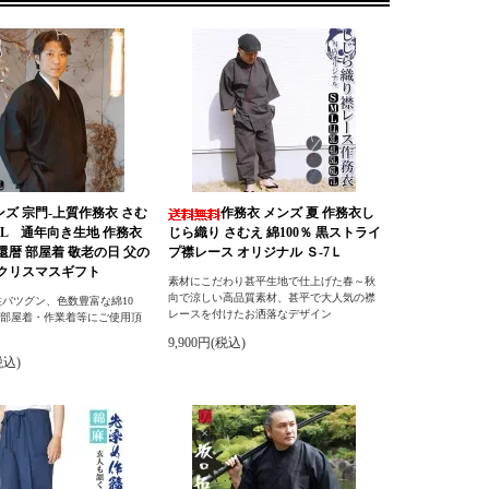
ンズ 宗門-上質作務衣 さむ
作務衣 メンズ 夏 作務衣し
L/LL 通年向き生地 作務衣
じら織り さむえ 綿100％ 黒ストライ
 還暦 部屋着 敬老の日 父の
プ襟レース オリジナル Ｓ-7Ｌ
 クリスマスギフト
素材にこだわり甚平生地で仕上げた春～秋
向で涼しい高品質素材、甚平で大人気の襟
バツグン、色数豊富な綿10
レースを付けたお洒落なデザイン
・部屋着・作業着等にご使用頂
9,900円(税込)
税込)