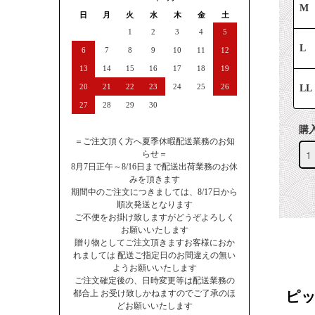
M
日
月
火
水
木
金
土
1
2
3
4
5
L
6
7
8
9
10
11
12
13
14
15
16
17
18
19
20
21
22
23
24
25
26
LL
27
28
29
30
購
＝ご注文頂く方へ夏季休暇配送業務のお知
らせ＝
8月7日正午～8/16日まで配送出荷業務のお休
みを頂きます
期間中のご注文につきましては、8/17日から
順次発送となります
ご不便をお掛け致しますがどうぞよろしく
お願いいたします
贈り物としてご注文頂きますお客様におか
れましては 配送ご指定日のお間違えの無い
ようお願いいたします
ご注文確定後の、日時変更等は配送業務の
都合上 お受け致しかねますのでご了承のほ
ピ
どお願いいたします