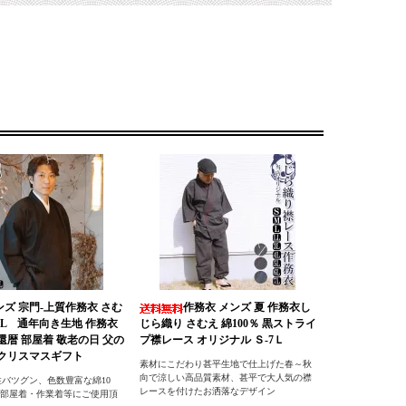
ンズ 宗門-上質作務衣 さむ
作務衣 メンズ 夏 作務衣し
L/LL 通年向き生地 作務衣
じら織り さむえ 綿100％ 黒ストライ
 還暦 部屋着 敬老の日 父の
プ襟レース オリジナル Ｓ-7Ｌ
 クリスマスギフト
素材にこだわり甚平生地で仕上げた春～秋
向で涼しい高品質素材、甚平で大人気の襟
バツグン、色数豊富な綿10
レースを付けたお洒落なデザイン
・部屋着・作業着等にご使用頂