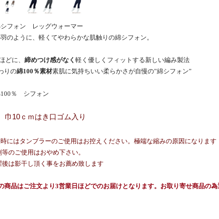
綿シフォン レッグウォーマー
羽のように、軽くてやわらかな肌触りの綿シフォン。
ほどに、
締めつけ感がなく
軽く優しくフィットする新しい編み製法
わりの
綿100％素材
素肌に気持ちいい柔らかさが自慢の”綿シフォン”
100％ シフォン
0 巾10ｃｍはき口ゴム入り
濯時にはタンブラーのご使用はお控えください。極端な縮みの原因になります
等のご使用はおやめ下さい。
後は影干し頂く事をお薦め致します
らの商品はご注文より3営業日ほどでのお届けとなります。お取り寄せ商品の為