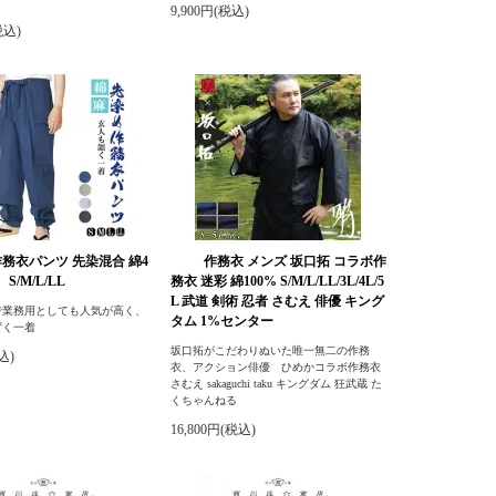
9,900円(税込)
税込)
作務衣パンツ 先染混合 綿4
作務衣 メンズ 坂口拓 コラボ作
S/M/L/LL
務衣 迷彩 綿100% S/M/L/LL/3L/4L/5
L 武道 剣術 忍者 さむえ 俳優 キング
で業務用としても人気が高く、
タム 1%センター
ずく一着
坂口拓がこだわりぬいた唯一無二の作務
込)
衣、アクション俳優 ひめかコラボ作務衣
さむえ sakaguchi taku キングダム 狂武蔵 た
くちゃんねる
16,800円(税込)