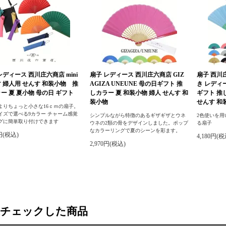
レディース 西川庄六商店 mini
扇子 レディース 西川庄六商店 GIZ
扇子 西川庄
 婦人用 せんす 和装小物 推
AGIZA UNEUNE 母の日ギフト 推
き レディ
ー 夏 夏小物 母の日 ギフト
しカラー 夏 和装小物 婦人 せんす 和
ギフト 推
装小物
せんす 和
よりちょっと小さな16ｃｍの扇子。
イズで選べる9カラー チャーム感覚
シンプルながら特徴のあるギザギザとウネ
2色使いを
グに簡単取り付けできます
ウネの2類の骨をデザインしました。ポップ
る扇子
なカラーリングで夏のシーンを彩ます。
0円(税込)
4,180円(税
2,970円(税込)
近チェックした商品