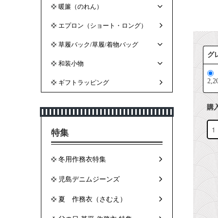
暖簾（のれん）
エプロン（ショート・ロング）
草履バック/草履/着物バッグ
グ
和装小物
2,
ギフトラッピング
購
特集
冬用作務衣特集
児島デニムジーンズ
夏 作務衣（さむえ）