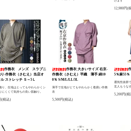
けます
12,980円(
作務衣 メンズ スラブニ
作務衣 大きいサイズ 右京-
織り-作務衣（さむえ）当店オ
作務衣（さむえ）平織 薄手 綿10
5％麻55％ 
ル ストレッチ Ｓ～5Ｌ
0％ S/M/L/LL/3L
通気性抜群
玄人もうな
織り、生地はとってもやわらかくシ
薄手で生地がとてもやわらかく着易い作務
りにくくて気持ちの良い肌触り。
衣
5,200円(税
0円(税込)
5,500円(税込)