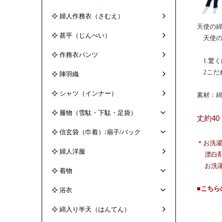
婦人作務衣（さむえ）
天使の
甚平（じんべい）
天使の
作務衣パンツ
1.驚く
2こだ
陣羽織
シャツ（インナー）
素材：綿
履物（雪駄・下駄・足袋）
丈約4
信玄袋（巾着）/扇子/バック
＊お洗
婦人洋服
漂白剤
お洗濯
着物
■こち
浴衣
綿入り半天（はんてん）