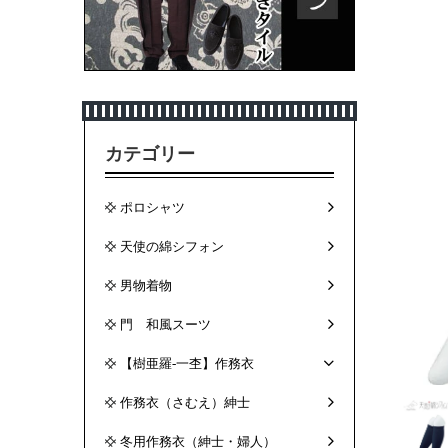
カテゴリー
ポロシャツ
天使の綿シフォン
男物着物
門 和風スーツ
【樹亜羅-一杢】作務衣
作務衣（さむえ）紳士
冬用作務衣（紳士・婦人）