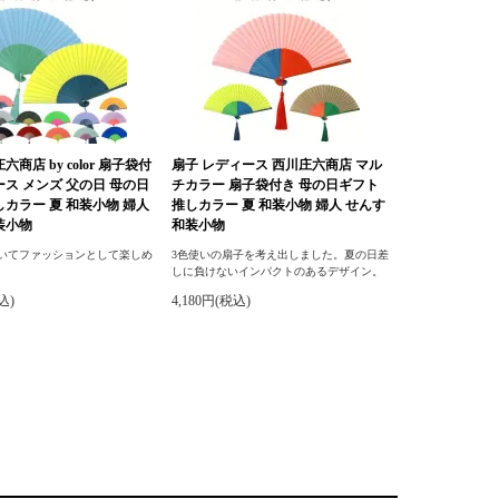
六商店 by color 扇子袋付
扇子 レディース 西川庄六商店 マル
ース メンズ 父の日 母の日
チカラー 扇子袋付き 母の日ギフト
しカラー 夏 和装小物 婦人
推しカラー 夏 和装小物 婦人 せんす
装小物
和装小物
用いてファッションとして楽しめ
3色使いの扇子を考え出しました。夏の日差
しに負けないインパクトのあるデザイン。
込)
4,180円(税込)