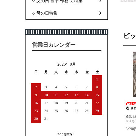
父の日 甚平 作務衣 特集
母の日特集
ピ
営業日カレンダー
2026年8月
日
月
火
水
木
金
土
1
2
3
4
5
6
7
8
9
10
11
12
13
14
15
16
17
18
19
20
21
22
衣 さ
23
24
25
26
27
28
29
通気性
30
31
玄人も
8,99
2026年9月