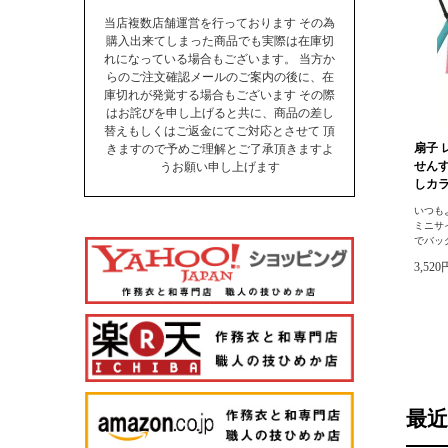
当店複数店舗運営を行っております その為
購入出来てしまった商品でも実際は在庫切
れになっている場合もございます。 当方か
らのご注文確認メールのご案内の後に、在
庫切れが発覚する場合もございます その際
はお詫びを申し上げると共に、商品の差し
替えもしくはご返金にてご対応とさせて 頂
扇子 
きますので予めご理解とご了承頂きますよ
せんす
うお願い申し上げます
しカラ
いつも
ミニサ
でバッ
3,52
最