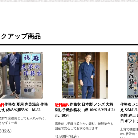
ックアップ商品
作務衣 夏用 先染混合 作務
作務衣 日本製 メンズ 大柄
作務衣 メ
むえ 綿45％麻55％ M-3L
刺し子織作務衣 綿100％ S/M/L/LL/
え S/M/
3Ｌ 1054
男性 紳士
抜群で業務用としても人気が高く、
日 ギフト
うなずく一着
高級刺し子織り柔らかい素材、縫製染色も
国産で安心してお求め頂けます
上質で機能性
0円(税込)
0％,普段着
41,800円(税込)