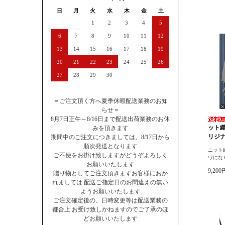
日
月
火
水
木
金
土
1
2
3
4
5
6
7
8
9
10
11
12
13
14
15
16
17
18
19
20
21
22
23
24
25
26
27
28
29
30
＝ご注文頂く方へ夏季休暇配送業務のお知
らせ＝
8月7日正午～8/16日まで配送出荷業務のお休
ット
みを頂きます
リジナ
期間中のご注文につきましては、8/17日から
順次発送となります
ニット
ご不便をお掛け致しますがどうぞよろしく
ワにな
お願いいたします
9,20
贈り物としてご注文頂きますお客様におか
れましては 配送ご指定日のお間違えの無い
ようお願いいたします
ご注文確定後の、日時変更等は配送業務の
都合上 お受け致しかねますのでご了承のほ
どお願いいたします