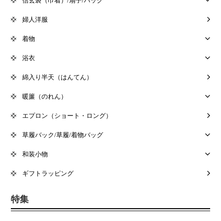
信玄袋（巾着）/扇子/バック
婦人洋服
着物
浴衣
綿入り半天（はんてん）
暖簾（のれん）
エプロン（ショート・ロング）
草履バック/草履/着物バッグ
和装小物
ギフトラッピング
特集