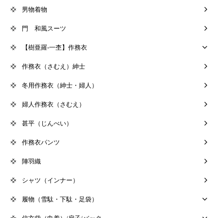
男物着物
門 和風スーツ
【樹亜羅-一杢】作務衣
作務衣（さむえ）紳士
冬用作務衣（紳士・婦人）
婦人作務衣（さむえ）
甚平（じんべい）
作務衣パンツ
陣羽織
シャツ（インナー）
履物（雪駄・下駄・足袋）