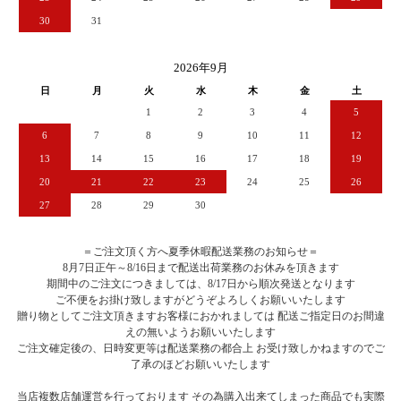
30
31
2026年9月
日
月
火
水
木
金
土
1
2
3
4
5
6
7
8
9
10
11
12
13
14
15
16
17
18
19
20
21
22
23
24
25
26
27
28
29
30
＝ご注文頂く方へ夏季休暇配送業務のお知らせ＝
8月7日正午～8/16日まで配送出荷業務のお休みを頂きます
期間中のご注文につきましては、8/17日から順次発送となります
ご不便をお掛け致しますがどうぞよろしくお願いいたします
贈り物としてご注文頂きますお客様におかれましては 配送ご指定日のお間違
えの無いようお願いいたします
ご注文確定後の、日時変更等は配送業務の都合上 お受け致しかねますのでご
了承のほどお願いいたします
当店複数店舗運営を行っております その為購入出来てしまった商品でも実際