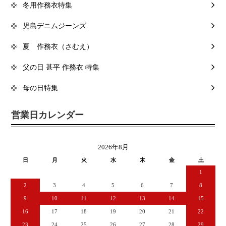
冬用作務衣特集
児島デニムジーンズ
夏 作務衣（さむえ）
父の日 甚平 作務衣 特集
母の日特集
営業日カレンダー
2026年8月
日
月
火
水
木
金
土
1
2
3
4
5
6
7
8
9
10
11
12
13
14
15
16
17
18
19
20
21
22
23
24
25
26
27
28
29