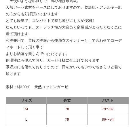
天使のような肌触りで、着心地は最高級。
天然ガーゼ素材をベースにしておりますので、乾燥肌・アレルギー肌
の方からも好評頂いております
とても軽量で、コンパクトで持ち運びにも大変便利！
なんといっても、ストレッチ性が大変良く窮屈感がまったくなく楽に
着て頂けます
和洋兼用で、普段の洋服から作務衣のインナーとして合わせてコーデ
ィネートして頂く事で
よりお洒落を楽しんでいただけます。
保温性にも優れており、ガーゼ仕様に仕上げております
吸収力にも優れておりますので、汗をかいてもいつでもさらりと着て
頂けます
素材：綿100％ 天然コットンガーゼ
サイズ
身丈
バスト
Ｍ
78
79〜87
Ｌ
79
86〜94