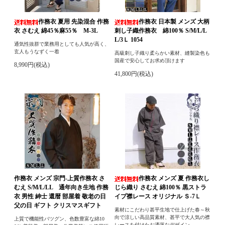
作務衣 夏用 先染混合 作務
作務衣 日本製 メンズ 大柄
衣 さむえ 綿45％麻55％ M-3L
刺し子織作務衣 綿100％ S/M/L/L
L/3Ｌ 1054
通気性抜群で業務用としても人気が高く、
玄人もうなずく一着
高級刺し子織り柔らかい素材、縫製染色も
国産で安心してお求め頂けます
8,990円(税込)
41,800円(税込)
作務衣 メンズ 宗門-上質作務衣 さ
作務衣 メンズ 夏 作務衣し
むえ S/M/L/LL 通年向き生地 作務
じら織り さむえ 綿100％ 黒ストラ
衣 男性 紳士 還暦 部屋着 敬老の日
イプ襟レース オリジナル Ｓ-7Ｌ
父の日 ギフト クリスマスギフト
素材にこだわり甚平生地で仕上げた春～秋
向で涼しい高品質素材、甚平で大人気の襟
上質で機能性バツグン、色数豊富な綿10
レースを付けたお洒落なデザイン