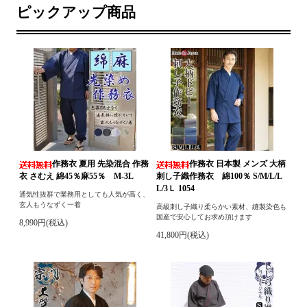
ピックアップ商品
作務衣 夏用 先染混合 作務
作務衣 日本製 メンズ 大柄
衣 さむえ 綿45％麻55％ M-3L
刺し子織作務衣 綿100％ S/M/L/L
L/3Ｌ 1054
通気性抜群で業務用としても人気が高く、
玄人もうなずく一着
高級刺し子織り柔らかい素材、縫製染色も
国産で安心してお求め頂けます
8,990円(税込)
41,800円(税込)