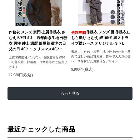
作務衣 メンズ 宗門-上質作務衣 さ
作務衣 メンズ 夏 作務衣し
むえ S/M/L/LL 通年向き生地 作務
じら織り さむえ 綿100％ 黒ストラ
衣 男性 紳士 還暦 部屋着 敬老の日
イプ襟レース オリジナル Ｓ-7Ｌ
父の日 ギフト クリスマスギフト
素材にこだわり甚平生地で仕上げた春～秋
向で涼しい高品質素材、甚平で大人気の襟
上質で機能性バツグン、色数豊富な綿10
レースを付けたお洒落なデザイン
0％,普段着・部屋着・作業着等にご使用頂
けます
9,900円(税込)
12,980円(税込)
もっと見る
最近チェックした商品