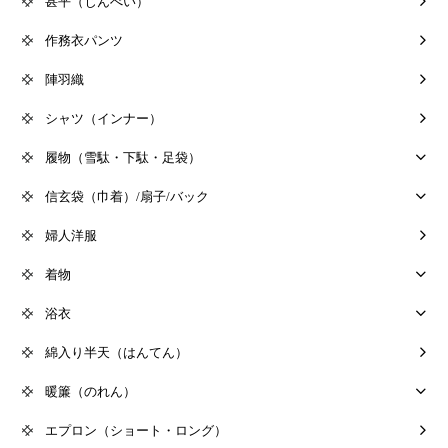
甚平（じんべい）
作務衣パンツ
陣羽織
シャツ（インナー）
履物（雪駄・下駄・足袋）
信玄袋（巾着）/扇子/バック
婦人洋服
着物
浴衣
綿入り半天（はんてん）
暖簾（のれん）
エプロン（ショート・ロング）