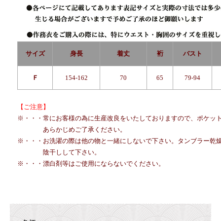
サイズ
身長
着丈
裄
バスト
Ｆ
154-162
70
65
79-94
【ご注意】
※・・・
常にお客様の為に生産改良をいたしておりますので、ポケッ
あらかじめご了承ください。
※・・・お洗濯の際は他の物と一緒にしないで下さい。タンブラー乾
陰干しして下さい。
※・・・漂白剤等はご使用にならないでください。