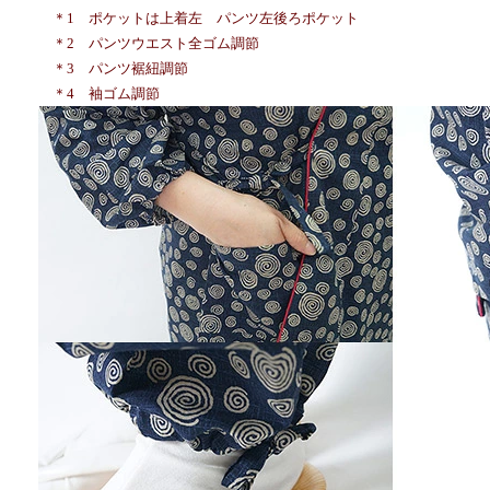
＊1 ポケットは上着左 パンツ左後ろポケット
＊2 パンツウエスト全ゴム調節
＊3 パンツ裾紐調節
＊4 袖ゴム調節