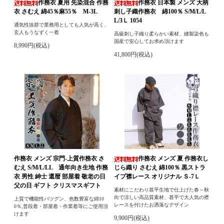
作務衣 夏用 先染混合 作務
作務衣 日本製 メンズ 大柄
衣 さむえ 綿45％麻55％ M-3L
刺し子織作務衣 綿100％ S/M/L/L
L/3Ｌ 1054
通気性抜群で業務用としても人気が高く、
玄人もうなずく一着
高級刺し子織り柔らかい素材、縫製染色も
国産で安心してお求め頂けます
8,990円(税込)
41,800円(税込)
作務衣 メンズ 宗門-上質作務衣 さ
作務衣 メンズ 夏 作務衣し
むえ S/M/L/LL 通年向き生地 作務
じら織り さむえ 綿100％ 黒ストラ
衣 男性 紳士 還暦 部屋着 敬老の日
イプ襟レース オリジナル Ｓ-7Ｌ
父の日 ギフト クリスマスギフト
素材にこだわり甚平生地で仕上げた春～秋
向で涼しい高品質素材、甚平で大人気の襟
上質で機能性バツグン、色数豊富な綿10
レースを付けたお洒落なデザイン
0％,普段着・部屋着・作業着等にご使用頂
けます
9,900円(税込)