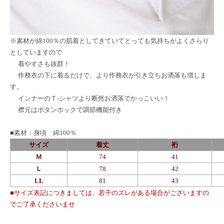
※
素材が綿100％の肌着としてきていてとっても気持ちがよくさらり
としていますので
着やすさも抜群！
作務衣の下に着るだけで、より作務衣が引き立ちお洒落も増しま
す。
インナーのＴ-シャツより断然お洒落でかっこいい！
襟元はボタンホックで調節機能付き
■素材：身頃 綿100％
サイズ
着丈
裄
Ｍ
74
41
Ｌ
78
42
LL
81
43
■サイズ表記につきましては、若干のズレがある場合がございますの
でご了承くださいませ