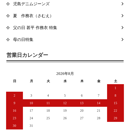
児島デニムジーンズ
夏 作務衣（さむえ）
父の日 甚平 作務衣 特集
母の日特集
営業日カレンダー
2026年8月
日
月
火
水
木
金
土
1
2
3
4
5
6
7
8
9
10
11
12
13
14
15
16
17
18
19
20
21
22
23
24
25
26
27
28
29
30
31