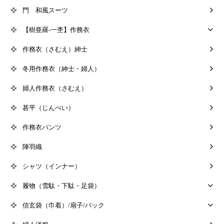
門 和風スーツ
【樹亜羅-一杢】作務衣
作務衣（さむえ）紳士
冬用作務衣（紳士・婦人）
婦人作務衣（さむえ）
甚平（じんべい）
作務衣パンツ
陣羽織
シャツ（インナー）
履物（雪駄・下駄・足袋）
信玄袋（巾着）/扇子/バック