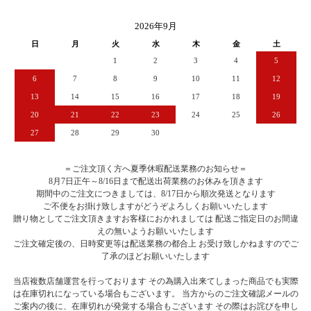
2026年9月
日
月
火
水
木
金
土
1
2
3
4
5
6
7
8
9
10
11
12
13
14
15
16
17
18
19
20
21
22
23
24
25
26
27
28
29
30
＝ご注文頂く方へ夏季休暇配送業務のお知らせ＝
8月7日正午～8/16日まで配送出荷業務のお休みを頂きます
期間中のご注文につきましては、8/17日から順次発送となります
ご不便をお掛け致しますがどうぞよろしくお願いいたします
贈り物としてご注文頂きますお客様におかれましては 配送ご指定日のお間違
えの無いようお願いいたします
ご注文確定後の、日時変更等は配送業務の都合上 お受け致しかねますのでご
了承のほどお願いいたします
当店複数店舗運営を行っております その為購入出来てしまった商品でも実際
は在庫切れになっている場合もございます。 当方からのご注文確認メールの
ご案内の後に、在庫切れが発覚する場合もございます その際はお詫びを申し