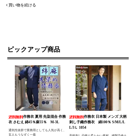
買い物を続ける
ピックアップ商品
作務衣 夏用 先染混合 作務
作務衣 日本製 メンズ 大柄
衣 さむえ 綿45％麻55％ M-3L
刺し子織作務衣 綿100％ S/M/L/L
L/3Ｌ 1054
通気性抜群で業務用としても人気が高く、
玄人もうなずく一着
高級刺し子織り柔らかい素材、縫製染色も