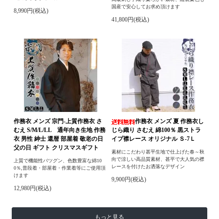
国産で安心してお求め頂けます
8,990円(税込)
41,800円(税込)
作務衣 メンズ 宗門-上質作務衣 さ
作務衣 メンズ 夏 作務衣し
むえ S/M/L/LL 通年向き生地 作務
じら織り さむえ 綿100％ 黒ストラ
衣 男性 紳士 還暦 部屋着 敬老の日
イプ襟レース オリジナル Ｓ-7Ｌ
父の日 ギフト クリスマスギフト
素材にこだわり甚平生地で仕上げた春～秋
向で涼しい高品質素材、甚平で大人気の襟
上質で機能性バツグン、色数豊富な綿10
レースを付けたお洒落なデザイン
0％,普段着・部屋着・作業着等にご使用頂
けます
9,900円(税込)
12,980円(税込)
もっと見る