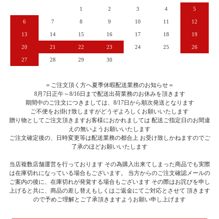
1
2
3
4
5
6
7
8
9
10
11
12
13
14
15
16
17
18
19
20
21
22
23
24
25
26
27
28
29
30
＝ご注文頂く方へ夏季休暇配送業務のお知らせ＝
8月7日正午～8/16日まで配送出荷業務のお休みを頂きます
期間中のご注文につきましては、8/17日から順次発送となります
ご不便をお掛け致しますがどうぞよろしくお願いいたします
贈り物としてご注文頂きますお客様におかれましては 配送ご指定日のお間違
えの無いようお願いいたします
ご注文確定後の、日時変更等は配送業務の都合上 お受け致しかねますのでご
了承のほどお願いいたします
当店複数店舗運営を行っております その為購入出来てしまった商品でも実際
は在庫切れになっている場合もございます。 当方からのご注文確認メールの
ご案内の後に、在庫切れが発覚する場合もございます その際はお詫びを申し
上げると共に、商品の差し替えもしくはご返金にてご対応とさせて 頂きます
ので予めご理解とご了承頂きますようお願い申し上げます