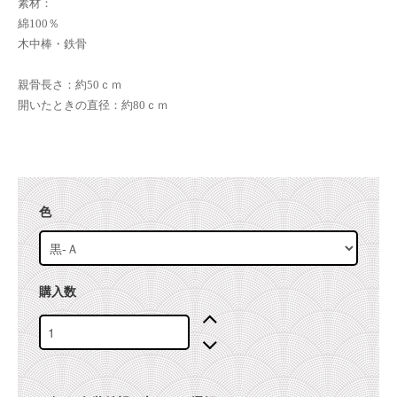
素材：
綿100％
木中棒・鉄骨
親骨長さ：約50ｃｍ
開いたときの直径：約80ｃｍ
色
購入数