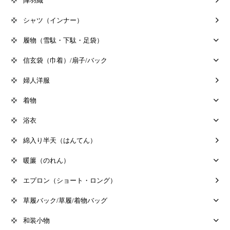
陣羽織
シャツ（インナー）
履物（雪駄・下駄・足袋）
信玄袋（巾着）/扇子/バック
婦人洋服
着物
浴衣
綿入り半天（はんてん）
暖簾（のれん）
エプロン（ショート・ロング）
草履バック/草履/着物バッグ
和装小物