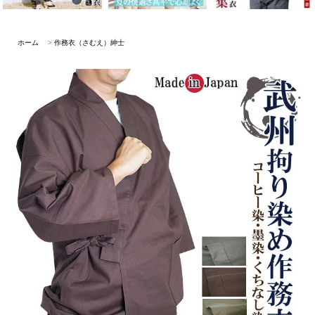
ホーム
>
作務衣（さむえ）紳士