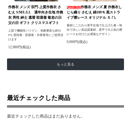
作務衣 メンズ 宗門-上質作務衣 さ
作務衣 メンズ 夏 作務衣し
むえ S/M/L/LL 通年向き生地 作務
じら織り さむえ 綿100％ 黒ストラ
衣 男性 紳士 還暦 部屋着 敬老の日
イプ襟レース オリジナル Ｓ-7Ｌ
父の日 ギフト クリスマスギフト
素材にこだわり甚平生地で仕上げた春～秋
向で涼しい高品質素材、甚平で大人気の襟
上質で機能性バツグン、色数豊富な綿10
レースを付けたお洒落なデザイン
0％,普段着・部屋着・作業着等にご使用頂
けます
9,900円(税込)
12,980円(税込)
もっと見る
最近チェックした商品
最近チェックした商品はまだありません。