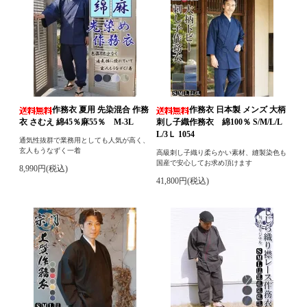
作務衣 夏用 先染混合 作務
作務衣 日本製 メンズ 大柄
衣 さむえ 綿45％麻55％ M-3L
刺し子織作務衣 綿100％ S/M/L/L
L/3Ｌ 1054
通気性抜群で業務用としても人気が高く、
玄人もうなずく一着
高級刺し子織り柔らかい素材、縫製染色も
国産で安心してお求め頂けます
8,990円(税込)
41,800円(税込)