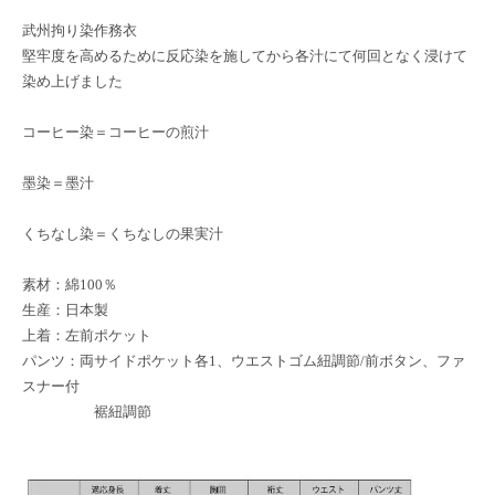
武州拘り染作務衣
堅牢度を高めるために反応染を施してから各汁にて何回となく浸けて
染め上げました
コーヒー染＝コーヒーの煎汁
墨染＝墨汁
くちなし染＝くちなしの果実汁
素材：綿100％
生産：日本製
上着：左前ポケット
パンツ：両サイドポケット各1、ウエストゴム紐調節/前ボタン、ファ
スナー付
裾紐調節