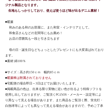
ジナル製品となります。
生地もしっかりしており、使えば使うほど味が出るデニム素材！
■暖簾
和みのある和のお部屋に、また和室・インテリアとして。
和食店さんなどの玄関等にもお薦め！
お店の雰囲気も一段と引き立ちます
母の日・誕生日などちょっとしたプレゼントにも大変喜ばれており
ます。
■素材:綿100％
■サイズ：高さ約150ｃｍ 幅約85ｃｍ
■
暖簾棒は附属されておりません
■宅配便の場合即日～3日ほどでお届けいたします。
■掲載商品の色は、出来る限り実物に近い色が出るよう特殊ソフトを
使用し出しておりますが、ご覧頂くPCのOS・メーカー・設定等によ
り異なって見える場合があります、また商品をご覧頂く際、蛍光灯・
白熱球等によっても異なって見える場合がありますので、予めご了承