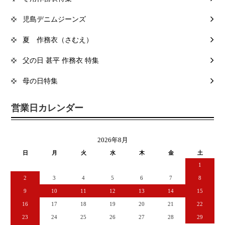
児島デニムジーンズ
夏 作務衣（さむえ）
父の日 甚平 作務衣 特集
母の日特集
営業日カレンダー
2026年8月
日
月
火
水
木
金
土
1
2
3
4
5
6
7
8
9
10
11
12
13
14
15
16
17
18
19
20
21
22
23
24
25
26
27
28
29