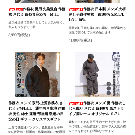
作務衣 夏用 先染混合 作務
作務衣 日本製 メンズ 大柄
衣 さむえ 綿45％麻55％ M-3L
刺し子織作務衣 綿100％ S/M/L/L
L/3Ｌ 1054
通気性抜群で業務用としても人気が高く、
玄人もうなずく一着
高級刺し子織り柔らかい素材、縫製染色も
国産で安心してお求め頂けます
8,990円(税込)
41,800円(税込)
作務衣 メンズ 宗門-上質作務衣 さ
作務衣 メンズ 夏 作務衣し
むえ S/M/L/LL 通年向き生地 作務
じら織り さむえ 綿100％ 黒ストラ
衣 男性 紳士 還暦 部屋着 敬老の日
イプ襟レース オリジナル Ｓ-7Ｌ
父の日 ギフト クリスマスギフト
素材にこだわり甚平生地で仕上げた春～秋
向で涼しい高品質素材、甚平で大人気の襟
上質で機能性バツグン、色数豊富な綿10
レースを付けたお洒落なデザイン
0％,普段着・部屋着・作業着等にご使用頂