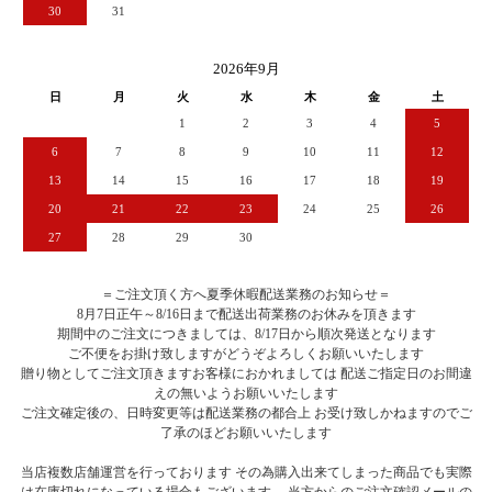
30
31
2026年9月
日
月
火
水
木
金
土
1
2
3
4
5
6
7
8
9
10
11
12
13
14
15
16
17
18
19
20
21
22
23
24
25
26
27
28
29
30
＝ご注文頂く方へ夏季休暇配送業務のお知らせ＝
8月7日正午～8/16日まで配送出荷業務のお休みを頂きます
期間中のご注文につきましては、8/17日から順次発送となります
ご不便をお掛け致しますがどうぞよろしくお願いいたします
贈り物としてご注文頂きますお客様におかれましては 配送ご指定日のお間違
えの無いようお願いいたします
ご注文確定後の、日時変更等は配送業務の都合上 お受け致しかねますのでご
了承のほどお願いいたします
当店複数店舗運営を行っております その為購入出来てしまった商品でも実際
は在庫切れになっている場合もございます。 当方からのご注文確認メールの