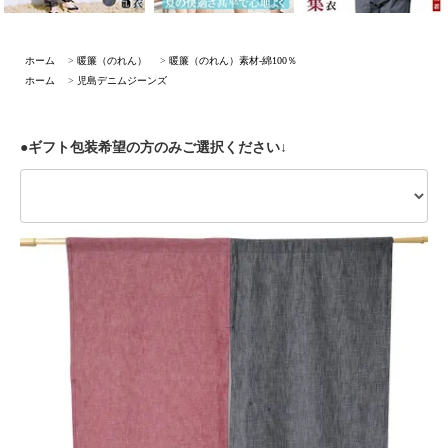
ホーム
>
暖簾（のれん）
>
暖簾（のれん）素材-綿100％
ホーム
>
児島デニムジーンズ
●ギフト包装希望の方のみご選択ください↓