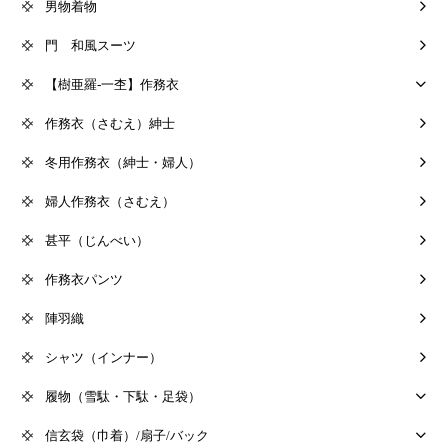
男物着物
門 和風スーツ
【樹亜羅-一杢】作務衣
作務衣（さむえ）紳士
冬用作務衣（紳士・婦人）
婦人作務衣（さむえ）
甚平（じんべい）
作務衣パンツ
陣羽織
シャツ（インナー）
履物（雪駄・下駄・足袋）
信玄袋（巾着）/扇子/バック