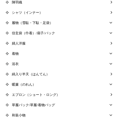
陣羽織
シャツ（インナー）
履物（雪駄・下駄・足袋）
信玄袋（巾着）/扇子/バック
婦人洋服
着物
浴衣
綿入り半天（はんてん）
暖簾（のれん）
エプロン（ショート・ロング）
草履バック/草履/着物バッグ
和装小物