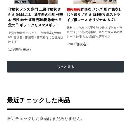
作務衣 メンズ 宗門-上質作務衣 さ
作務衣 メンズ 夏 作務衣し
むえ S/M/L/LL 通年向き生地 作務
じら織り さむえ 綿100％ 黒ストラ
衣 男性 紳士 還暦 部屋着 敬老の日
イプ襟レース オリジナル Ｓ-7Ｌ
父の日 ギフト クリスマスギフト
素材にこだわり甚平生地で仕上げた春～秋
向で涼しい高品質素材、甚平で大人気の襟
上質で機能性バツグン、色数豊富な綿10
レースを付けたお洒落なデザイン
0％,普段着・部屋着・作業着等にご使用頂
けます
9,900円(税込)
12,980円(税込)
もっと見る
最近チェックした商品
最近チェックした商品はまだありません。