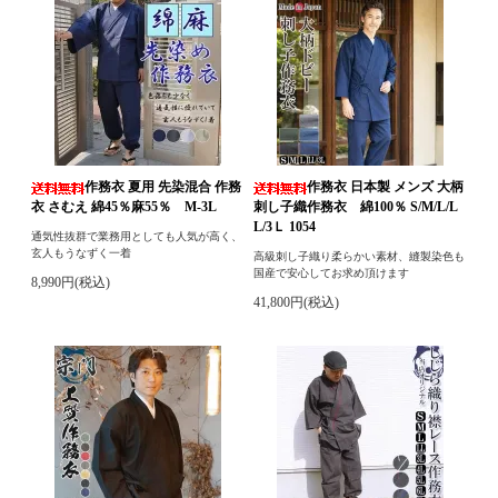
作務衣 夏用 先染混合 作務
作務衣 日本製 メンズ 大柄
衣 さむえ 綿45％麻55％ M-3L
刺し子織作務衣 綿100％ S/M/L/L
L/3Ｌ 1054
通気性抜群で業務用としても人気が高く、
玄人もうなずく一着
高級刺し子織り柔らかい素材、縫製染色も
国産で安心してお求め頂けます
8,990円(税込)
41,800円(税込)