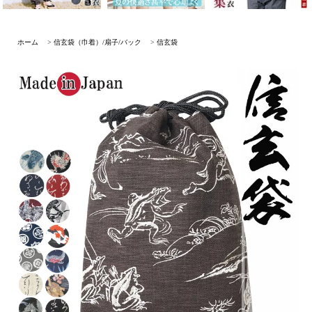
ホーム
>
信玄袋（巾着）/扇子/バック
>
信玄袋