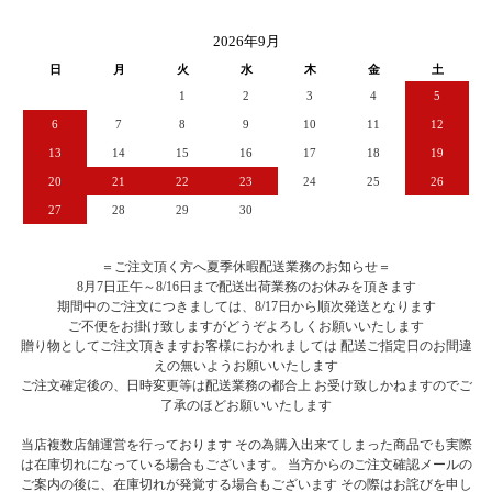
2026年9月
日
月
火
水
木
金
土
1
2
3
4
5
6
7
8
9
10
11
12
13
14
15
16
17
18
19
20
21
22
23
24
25
26
27
28
29
30
＝ご注文頂く方へ夏季休暇配送業務のお知らせ＝
8月7日正午～8/16日まで配送出荷業務のお休みを頂きます
期間中のご注文につきましては、8/17日から順次発送となります
ご不便をお掛け致しますがどうぞよろしくお願いいたします
贈り物としてご注文頂きますお客様におかれましては 配送ご指定日のお間違
えの無いようお願いいたします
ご注文確定後の、日時変更等は配送業務の都合上 お受け致しかねますのでご
了承のほどお願いいたします
当店複数店舗運営を行っております その為購入出来てしまった商品でも実際
は在庫切れになっている場合もございます。 当方からのご注文確認メールの
ご案内の後に、在庫切れが発覚する場合もございます その際はお詫びを申し