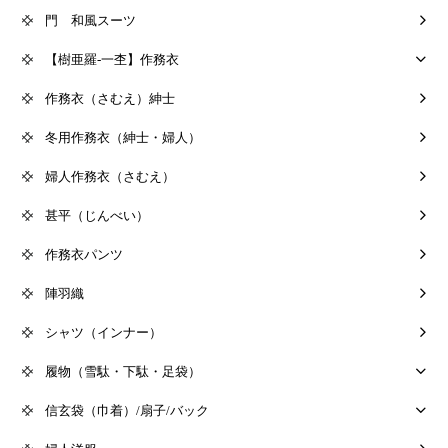
門 和風スーツ
【樹亜羅-一杢】作務衣
作務衣（さむえ）紳士
冬用作務衣（紳士・婦人）
婦人作務衣（さむえ）
甚平（じんべい）
作務衣パンツ
陣羽織
シャツ（インナー）
履物（雪駄・下駄・足袋）
信玄袋（巾着）/扇子/バック