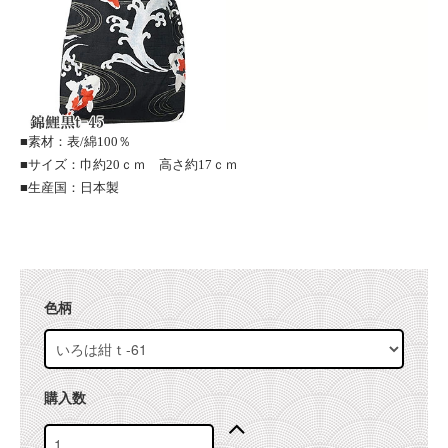
■素材：表/綿100％
■サイズ：巾約20ｃｍ 高さ約17ｃｍ
■生産国：日本製
色柄
購入数