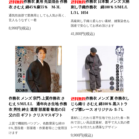
作務衣 夏用 先染混合 作務
作務衣 日本製 メンズ 大柄
衣 さむえ 綿45％麻55％ M-3L
刺し子織作務衣 綿100％ S/M/L/L
L/3Ｌ 1054
通気性抜群で業務用としても人気が高く、
玄人もうなずく一着
高級刺し子織り柔らかい素材、縫製染色も
国産で安心してお求め頂けます
8,990円(税込)
41,800円(税込)
作務衣 メンズ 宗門-上質作務衣 さ
作務衣 メンズ 夏 作務衣し
むえ S/M/L/LL 通年向き生地 作務
じら織り さむえ 綿100％ 黒ストラ
衣 男性 紳士 還暦 部屋着 敬老の日
イプ襟レース オリジナル Ｓ-7Ｌ
父の日 ギフト クリスマスギフト
素材にこだわり甚平生地で仕上げた春～秋
向で涼しい高品質素材、甚平で大人気の襟
上質で機能性バツグン、色数豊富な綿10
レースを付けたお洒落なデザイン
0％,普段着・部屋着・作業着等にご使用頂
けます
9,900円(税込)