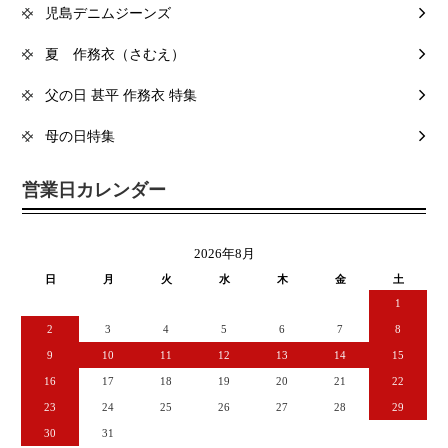
児島デニムジーンズ
夏 作務衣（さむえ）
父の日 甚平 作務衣 特集
母の日特集
営業日カレンダー
2026年8月
日
月
火
水
木
金
土
1
2
3
4
5
6
7
8
9
10
11
12
13
14
15
16
17
18
19
20
21
22
23
24
25
26
27
28
29
30
31