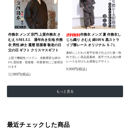
作務衣 メンズ 宗門-上質作務衣 さ
作務衣 メンズ 夏 作務衣し
むえ S/M/L/LL 通年向き生地 作務
じら織り さむえ 綿100％ 黒ストラ
衣 男性 紳士 還暦 部屋着 敬老の日
イプ襟レース オリジナル Ｓ-7Ｌ
父の日 ギフト クリスマスギフト
素材にこだわり甚平生地で仕上げた春～秋
向で涼しい高品質素材、甚平で大人気の襟
上質で機能性バツグン、色数豊富な綿10
レースを付けたお洒落なデザイン
0％,普段着・部屋着・作業着等にご使用頂
けます
9,900円(税込)
12,980円(税込)
もっと見る
最近チェックした商品