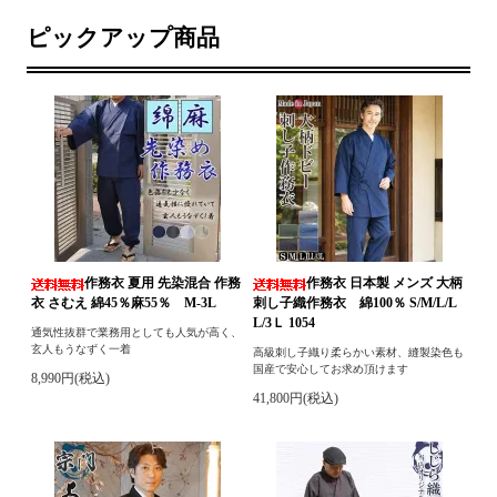
ピックアップ商品
作務衣 夏用 先染混合 作務
作務衣 日本製 メンズ 大柄
衣 さむえ 綿45％麻55％ M-3L
刺し子織作務衣 綿100％ S/M/L/L
L/3Ｌ 1054
通気性抜群で業務用としても人気が高く、
玄人もうなずく一着
高級刺し子織り柔らかい素材、縫製染色も
国産で安心してお求め頂けます
8,990円(税込)
41,800円(税込)