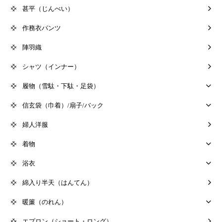
甚平（じんべい）
作務衣パンツ
陣羽織
シャツ（インナー）
履物（雪駄・下駄・足袋）
信玄袋（巾着）/扇子/バック
婦人洋服
着物
浴衣
綿入り半天（はんてん）
暖簾（のれん）
エプロン（ショート・ロング）