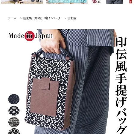
ホーム
>
信玄袋（巾着）/扇子/バック
>
信玄袋