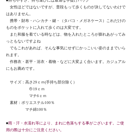
■持ちやすさ、持ち運びには最適な手提げバッグ
女性ほどではないですが、普段もって歩くものが決してないわけで
はありません。
携帯・財布・ハンカチ・鍵・（タバコ・メガネケース）これだけの
ものをポケットに入れて歩くのは大変です。
また和服を着ている時などは、物を入れたところが膨れあがってみ
っともないですよね
でもこれがあれば、そんな事気にせずにかっこいい姿のままでいら
れます。
作務衣・甚平・浴衣・着物・などに大変よく合います。カジュアル
にもお薦めです。
サイズ：高さ29ｃｍ(手持ち部分除く）
巾19ｃｍ
マチ6ｃｍ
素材：ポリエステル100％
マチ綿100％
■
雨・汗・水濡れ等により、まれに色落ちする事がございます。ご使
用の際は十分にご注意ください。